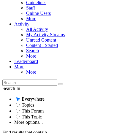
Guidelines
Staff
Online Users
More
Activity
All Activity
My Activity Streams
Unread Content
Content I Started
Search
More
Leaderboard
More
More
Search In
Everywhere
Topics
This Forum
This Topic
More options...
Find results that contain...