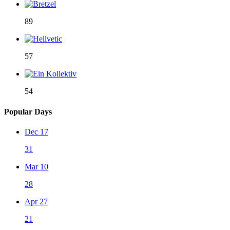
89
57
54
Popular Days
Dec 17
31
Mar 10
28
Apr 27
21