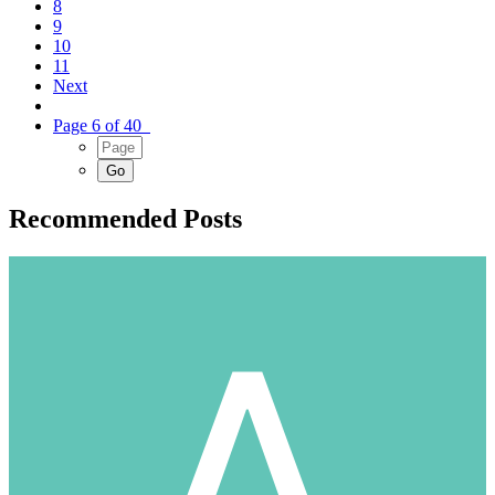
8
9
10
11
Next
Page 6 of 40
Recommended Posts