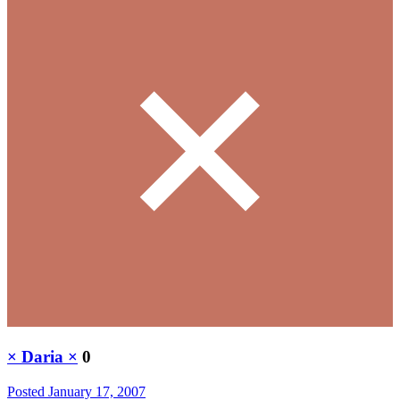
× Daria ×
0
Posted
January 17, 2007