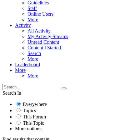
Guidelines
Staff
Online Users
More
Activity
All Activity
My Activity Streams
Unread Content
Content I Started
Search
More
Leaderboard
More
More
Search In
Everywhere
Topics
This Forum
This Topic
More options...
Find results that contain...