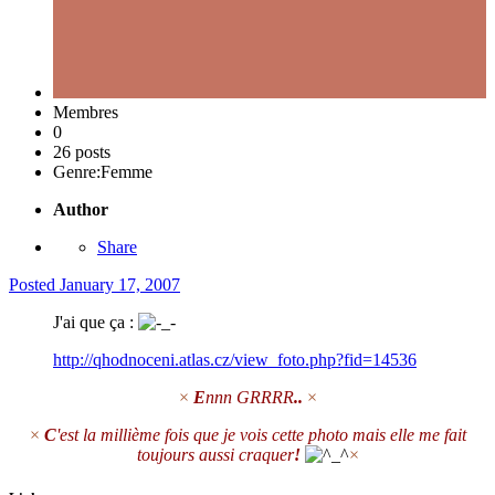
Membres
0
26 posts
Genre:
Femme
Author
Share
Posted
January 17, 2007
J'ai que ça :
http://qhodnoceni.atlas.cz/view_foto.php?fid=14536
×
E
nnn GRRRR
..
×
×
C
'est la millième fois que je vois cette photo mais elle me fait
toujours aussi craquer
!
×