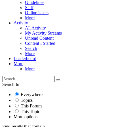
Guidelines
Staff
Online Users
More
Activity
All Activity
My Activity Streams
Unread Content
Content I Started
Search
More
Leaderboard
More
More
Search In
Everywhere
Topics
This Forum
This Topic
More options...
Find results that contain...