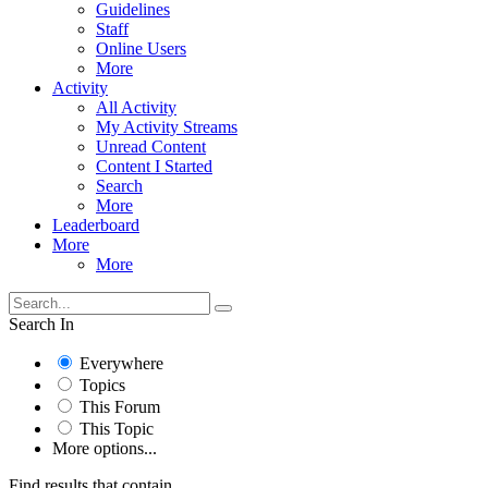
Guidelines
Staff
Online Users
More
Activity
All Activity
My Activity Streams
Unread Content
Content I Started
Search
More
Leaderboard
More
More
Search In
Everywhere
Topics
This Forum
This Topic
More options...
Find results that contain...