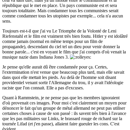
cela va sans dire, mais ya un monde entre le communisme et la
république qui le met en place. Un pays communiste est et sera
toujours totalitaire. Mais condamner tous les communistes serait
comme condamner tous les utopistes par exemple... cela n'a aucun
sens.
Toujours est-t-il que j'ai vu Le Triomphe de la Volonté de Leni
Riefenstahl et le film est vraiment très bien foutu. Hitler y est idolâtré
comme jamais (normal en même temps pour un film de
propagande), descendant du ciel tel un dieu pour venir donner la
bonne parole... c'est en voyant le film que j'ai compris d'où venait la
musique nazie dans Indiana Jones 3.
Je pense qu'elle aurait dû être condamnée pour ça. Certes,
l'extermination n'est venue que beaucoup plus tard, mais elle savait
dans quoi elle mettait les pieds. Au delà de l'homme soit disant
providentiel venant sortir l'Allemagne du trou, il y avait l'idéologie
raciste que l'on connait. Elle a pas d'excuses.
Quant à Rammstein, je ne pense pas que les membres ignoraient
d'où provenait ces images. Pour moi c'est clairement un moyen pour
dénoncer le fait qu'un groupe de métal allemand ne peut pas utiliser
certaines choses à cause de son passé : ils savent très bien à l'avance
que les pas militaires sur Links, le brassard rouge de richard sur la
tournée Lifad (et j'en passe), allaient faire gueuler les cons. C'est
évident.