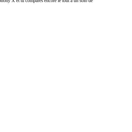
phony X et tu compares encore le tout a un solo de