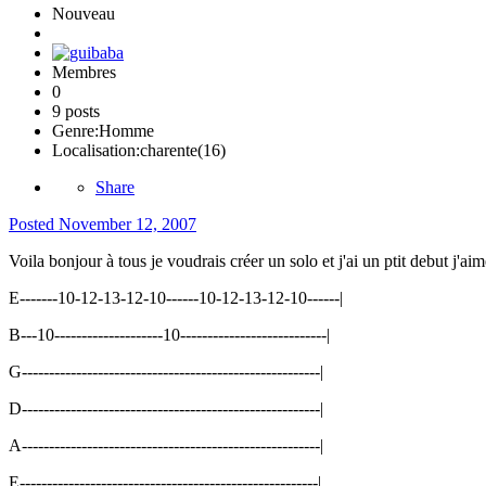
Nouveau
Membres
0
9 posts
Genre:
Homme
Localisation:
charente(16)
Share
Posted
November 12, 2007
Voila bonjour à tous je voudrais créer un solo et j'ai un ptit debut j'a
E-------10-12-13-12-10------10-12-13-12-10------|
B---10--------------------10---------------------------|
G-------------------------------------------------------|
D-------------------------------------------------------|
A-------------------------------------------------------|
E-------------------------------------------------------|