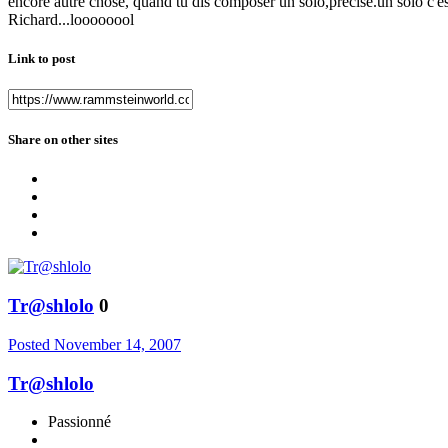
encore autre chose, quand tu dis composer un solo,precise.un solo c'e
Richard...loooooool
Link to post
Share on other sites
Tr@shlolo
0
Posted
November 14, 2007
Tr@shlolo
Passionné