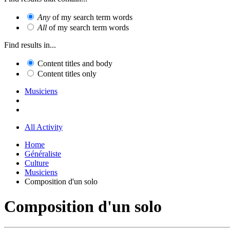
Any
of my search term words
All
of my search term words
Find results in...
Content titles and body
Content titles only
Musiciens
All Activity
Home
Généraliste
Culture
Musiciens
Composition d'un solo
Composition d'un solo