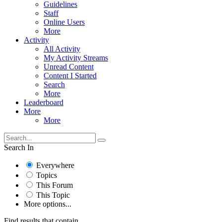
Guidelines
Staff
Online Users
More
Activity
All Activity
My Activity Streams
Unread Content
Content I Started
Search
More
Leaderboard
More
More
Search In
Everywhere
Topics
This Forum
This Topic
More options...
Find results that contain...