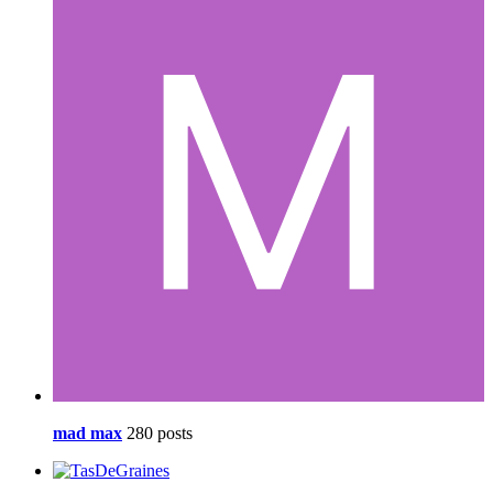
mad max
280 posts