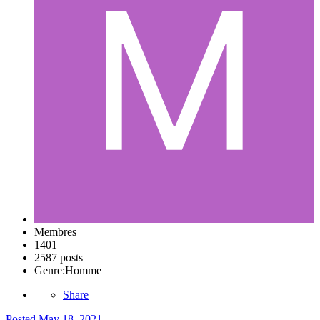
Membres
1401
2587 posts
Genre:
Homme
Share
Posted
May 18, 2021