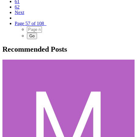
61
62
Next
Page 57 of 108
Recommended Posts