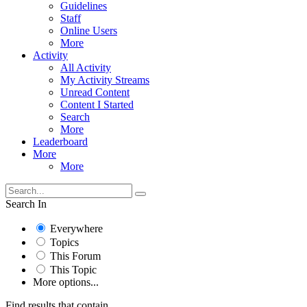
Guidelines
Staff
Online Users
More
Activity
All Activity
My Activity Streams
Unread Content
Content I Started
Search
More
Leaderboard
More
More
Search In
Everywhere
Topics
This Forum
This Topic
More options...
Find results that contain...