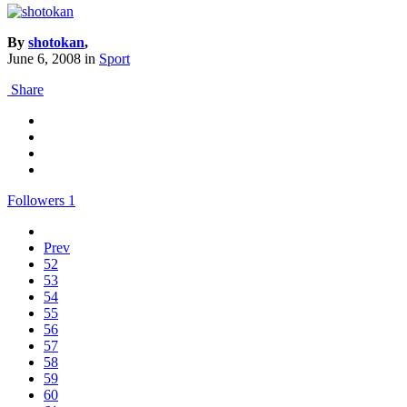
By
shotokan
,
June 6, 2008
in
Sport
Share
Followers
1
Prev
52
53
54
55
56
57
58
59
60