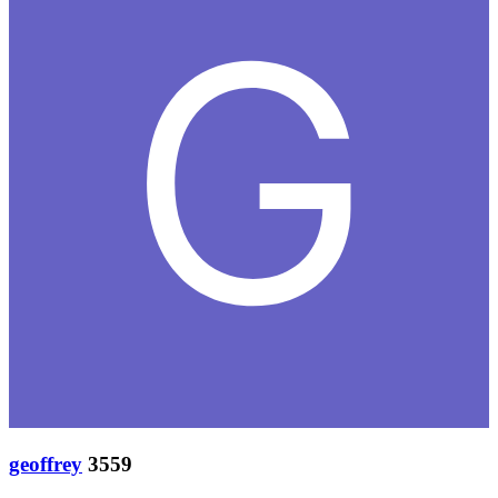
geoffrey
3559