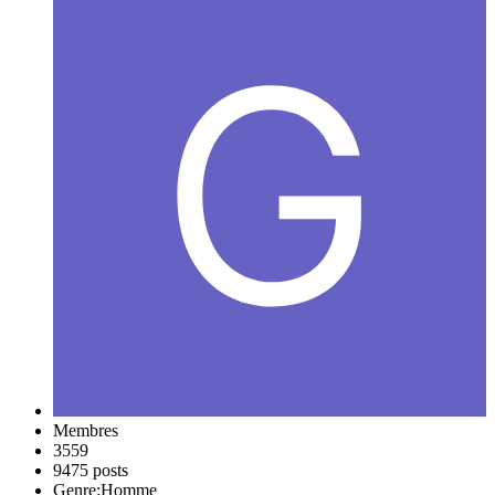
Membres
3559
9475 posts
Genre:
Homme