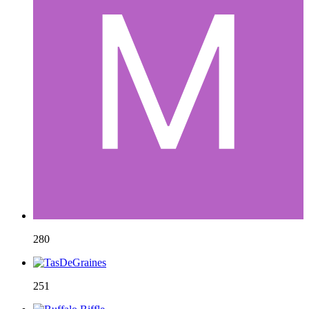
280
251