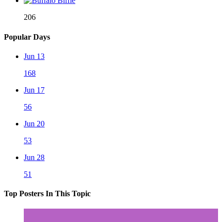
206
Popular Days
Jun 13
168
Jun 17
56
Jun 20
53
Jun 28
51
Top Posters In This Topic