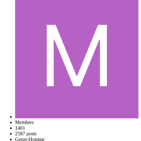
Membres
1401
2587 posts
Genre:
Homme