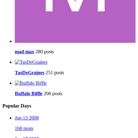
mad max
280 posts
TasDeGraines
251 posts
Buffalo Biffle
206 posts
Popular Days
Jun 13 2008
168 posts