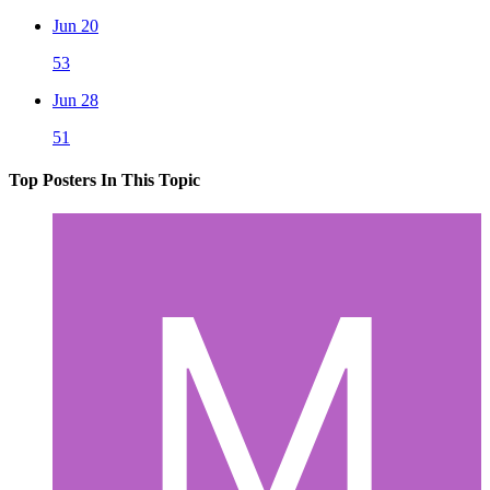
Jun 20
53
Jun 28
51
Top Posters In This Topic