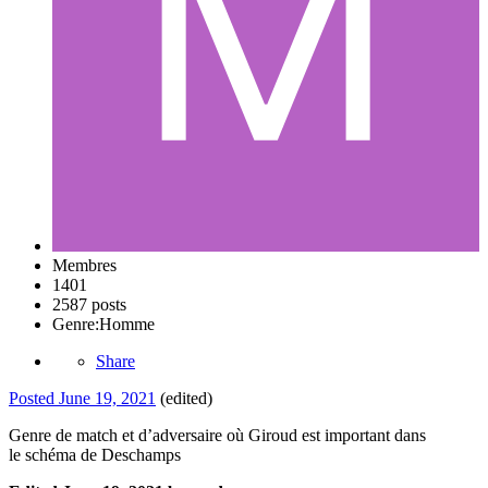
Membres
1401
2587 posts
Genre:
Homme
Share
Posted
June 19, 2021
(edited)
Genre de match et d’adversaire où Giroud est important dans
le schéma de Deschamps