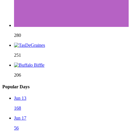
280
251
206
Popular Days
Jun 13
168
Jun 17
56