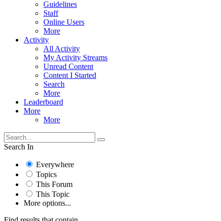
Guidelines
Staff
Online Users
More
Activity
All Activity
My Activity Streams
Unread Content
Content I Started
Search
More
Leaderboard
More
More
Search In
Everywhere
Topics
This Forum
This Topic
More options...
Find results that contain...