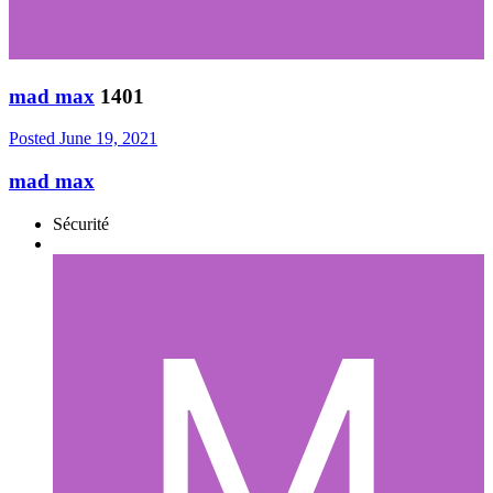
mad max
1401
Posted
June 19, 2021
mad max
Sécurité