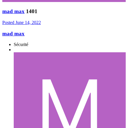
mad max
1401
Posted
June 14, 2022
mad max
Sécurité