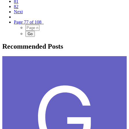
81
82
Next
Page 77 of 108
Recommended Posts