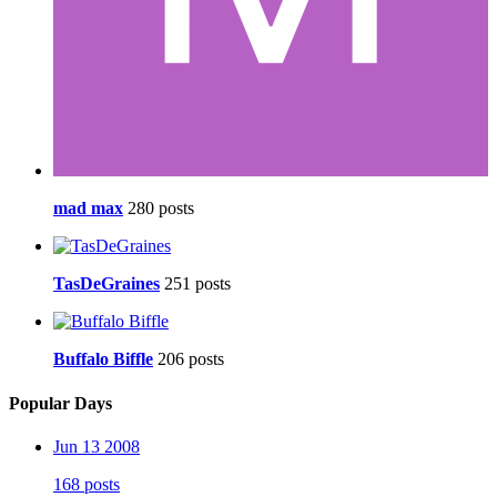
mad max
280 posts
TasDeGraines
251 posts
Buffalo Biffle
206 posts
Popular Days
Jun 13 2008
168 posts