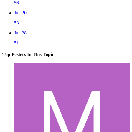
56
Jun 20
53
Jun 28
51
Top Posters In This Topic