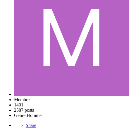
Membres
1401
2587 posts
Genre:
Homme
Share