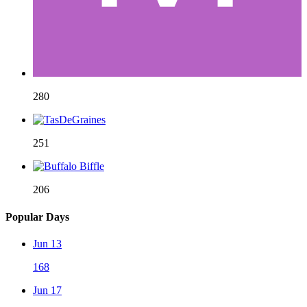
280
251
206
Popular Days
Jun 13
168
Jun 17