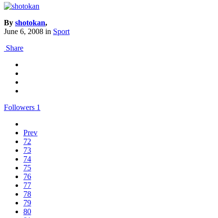
By
shotokan
,
June 6, 2008
in
Sport
Share
Followers
1
Prev
72
73
74
75
76
77
78
79
80