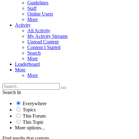
Guidelines
Staff
Online Users
More
Activity
All Activity
My Activity Streams
Unread Content
Content I Started
Search
More
Leaderboard
More
More
Search In
Everywhere
Topics
This Forum
This Topic
More options...
Find results that contain...