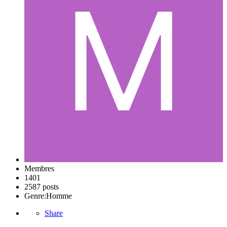
Membres
1401
2587 posts
Genre:
Homme
Share