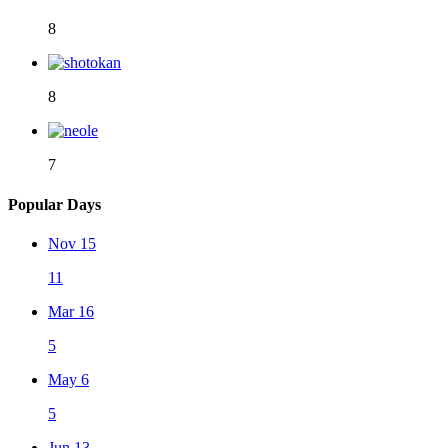
8
8
7
Popular Days
Nov 15
11
Mar 16
5
May 6
5
Jun 13