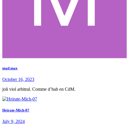
mad max
October 16, 2023
joli viol arbitral. Comme d’hab en CdM.
Heirate-Mich-07
July 9, 2024