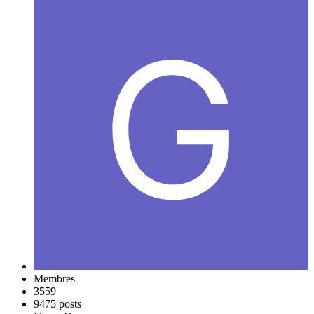
Membres
3559
9475 posts