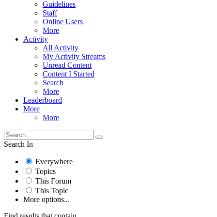
Guidelines
Staff
Online Users
More
Activity
All Activity
My Activity Streams
Unread Content
Content I Started
Search
More
Leaderboard
More
More
Search In
Everywhere
Topics
This Forum
This Topic
More options...
Find results that contain...