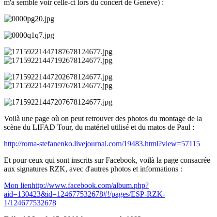
m'a semblé voir celle-ci lors du concert de Genève) :
Voilà une page où on peut retrouver des photos du montage de la
scène du LIFAD Tour, du matériel utilisé et du matos de Paul :
http://roma-stefanenko.livejournal.com/19483.html?view=57115
Et pour ceux qui sont inscrits sur Facebook, voilà la page consacrée
aux signatures RZK, avec d'autres photos et informations :
Mon lienhttp://www.facebook.com/album.php?
aid=130423&id=124677532678#!/pages/ESP-RZK-
1/124677532678