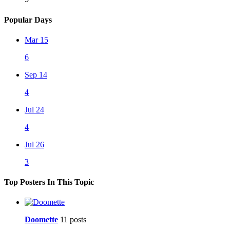
Popular Days
Mar 15
6
Sep 14
4
Jul 24
4
Jul 26
3
Top Posters In This Topic
Doomette
11 posts