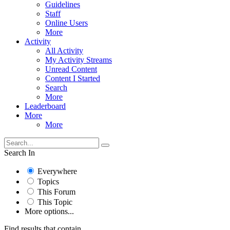
Guidelines
Staff
Online Users
More
Activity
All Activity
My Activity Streams
Unread Content
Content I Started
Search
More
Leaderboard
More
More
Search In
Everywhere
Topics
This Forum
This Topic
More options...
Find results that contain...