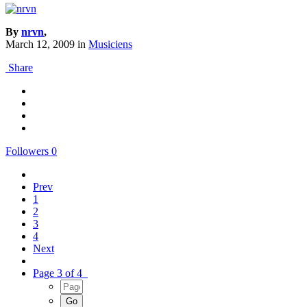
By
nrvn
,
March 12, 2009
in
Musiciens
Share
Followers
0
Prev
1
2
3
4
Next
Page 3 of 4