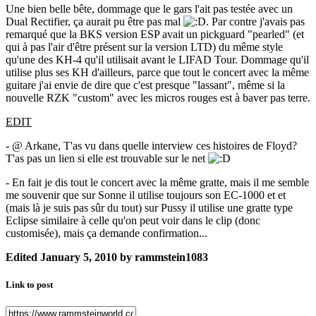
Une bien belle bête, dommage que le gars l'ait pas testée avec un
Dual Rectifier, ça aurait pu être pas mal
. Par contre j'avais pas
remarqué que la BKS version ESP avait un pickguard "pearled" (et
qui à pas l'air d'être présent sur la version LTD) du même style
qu'une des KH-4 qu'il utilisait avant le LIFAD Tour. Dommage qu'il
utilise plus ses KH d'ailleurs, parce que tout le concert avec la même
guitare j'ai envie de dire que c'est presque "lassant", même si la
nouvelle RZK "custom" avec les micros rouges est à baver pas terre.
EDIT
- @ Arkane, T'as vu dans quelle interview ces histoires de Floyd?
T'as pas un lien si elle est trouvable sur le net
- En fait je dis tout le concert avec la même gratte, mais il me semble
me souvenir que sur Sonne il utilise toujours son EC-1000 et et
(mais là je suis pas sûr du tout) sur Pussy il utilise une gratte type
Eclipse similaire à celle qu'on peut voir dans le clip (donc
customisée), mais ça demande confirmation...
Edited
January 5, 2010
by rammstein1083
Link to post