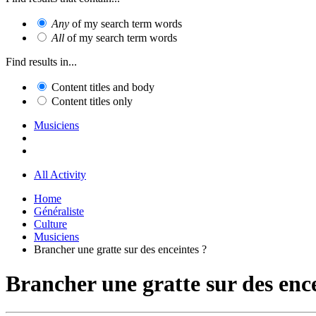
Any
of my search term words
All
of my search term words
Find results in...
Content titles and body
Content titles only
Musiciens
All Activity
Home
Généraliste
Culture
Musiciens
Brancher une gratte sur des enceintes ?
Brancher une gratte sur des ence