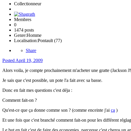
Collectionneur
Membres
0
1474 posts
Genre:
Homme
Localisation:
Pontault (77)
Share
Posted
April 19, 2009
Alors voila, je compte prochainement m'acheter une gratte (Jackson J
Je sais que c'est possible, un pote l'a fait avec sa basse.
Donc en fait mes questions c'est déja :
Comment fait-on ?
Qu'est-ce que ça donne comme son ? (comme enceinte j'ai
ça
)
Et une fois que c'est branché comment fait-on pour les différent réglag
Le but en fait c'est de faire des economies, parceque c'est cheros un a