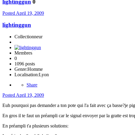
lightinggun
0
Posted
April 19, 2009
lightinggun
Collectionneur
Membres
0
1096 posts
Genre:
Homme
Localisation:
Lyon
Share
Posted
April 19, 2009
Euh pourquoi pas demander a ton pote qui l'a fait avec ça basse?je pige
En gros il te faut un préampli car le signal envoyer par la gratte est tr
En préampli t'a plusieurs solutions: