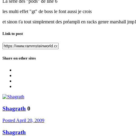
La série des "pods" de line 6
les multi effet "gt" de boss le font aussi je crois
et sinon t'a tout simplement des préampli en racks genre marshall jmp1 
Link to post
Share on other sites
Shagrath
0
Posted
April 20, 2009
Shagrath