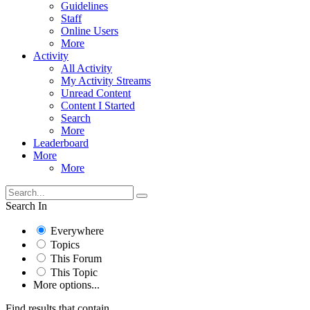
Guidelines
Staff
Online Users
More
Activity
All Activity
My Activity Streams
Unread Content
Content I Started
Search
More
Leaderboard
More
More
Search In
Everywhere
Topics
This Forum
This Topic
More options...
Find results that contain...