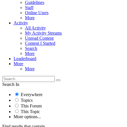
Guidelines
Staff
Online Users
More
Activity
All Activity
My Activity Streams
Unread Content
Content I Started
Search
More
Leaderboard
More
More
Search In
Everywhere
Topics
This Forum
This Topic
More options...
Find results that contain...