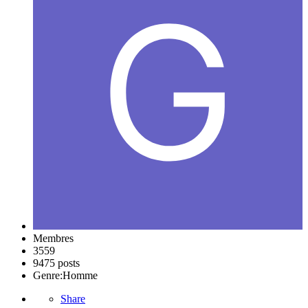
Membres
3559
9475 posts
Genre:
Homme
Share