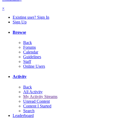
×
Existing user? Sign In
Sign Up
Browse
Back
Forums
Calendar
Guidelines
Staff
Online Users
Activity
Back
All Activity
My Activity Streams
Unread Content
Content I Started
Search
Leaderboard