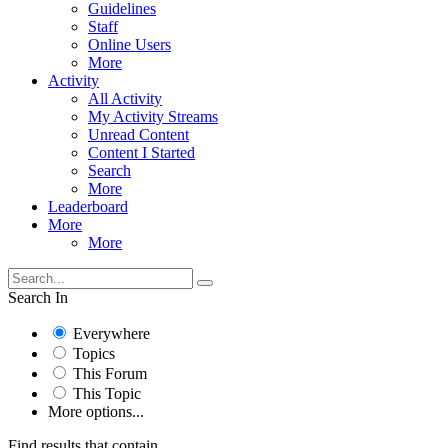
Guidelines
Staff
Online Users
More
Activity
All Activity
My Activity Streams
Unread Content
Content I Started
Search
More
Leaderboard
More
More
Search In
Everywhere
Topics
This Forum
This Topic
More options...
Find results that contain...