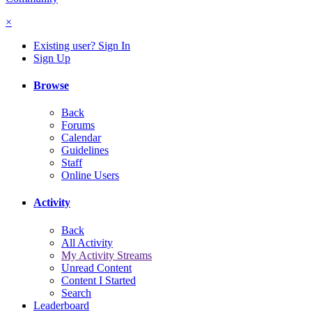
×
Existing user? Sign In
Sign Up
Browse
Back
Forums
Calendar
Guidelines
Staff
Online Users
Activity
Back
All Activity
My Activity Streams
Unread Content
Content I Started
Search
Leaderboard