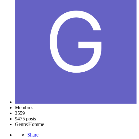
Membres
3559
9475 posts
Genre:
Homme
Share