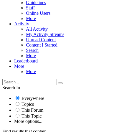
Guidelines
Staff
Online Users
More
Activity
All Activity
My Activity Streams
Unread Content
Content I Started
Search
More
Leaderboard
More
More
Search In
Everywhere
Topics
This Forum
This Topic
More options...
Find results that contain...