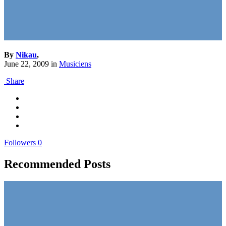
By
Nikau
,
June 22, 2009
in
Musiciens
Share
Followers
0
Recommended Posts