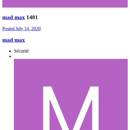
mad max
1401
Posted
July 14, 2020
mad max
Sécurité