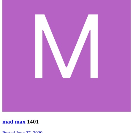
mad max
1401
Posted
June 27, 2020