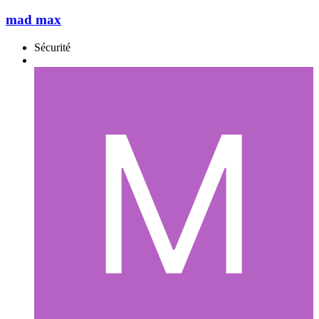
mad max
Sécurité