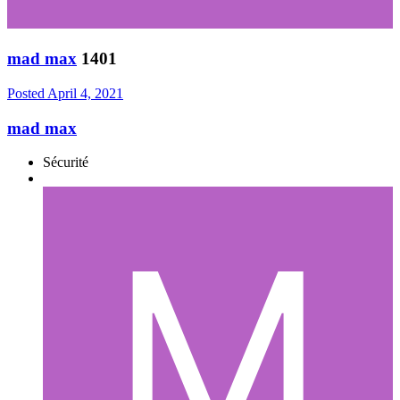
mad max
1401
Posted
April 4, 2021
mad max
Sécurité