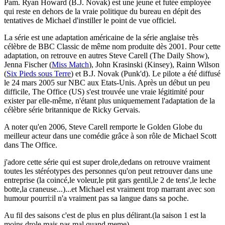
Pam. Ryan Howard (B.J. Novak) est une jeune et futée employée
qui reste en dehors de la vraie politique du bureau en dépit des
tentatives de Michael d'instiller le point de vue officiel.
La série est une adaptation américaine de la série anglaise très
célèbre de BBC Classic de même nom produite dès 2001. Pour cette
adaptation, on retrouve en autres Steve Carell (The Daily Show),
Jenna Fischer (
Miss Match
), John Krasinski (Kinsey), Rainn Wilson
(
Six Pieds sous Terre
) et B.J. Novak (Punk'd). Le pilote a été diffusé
le 24 mars 2005 sur NBC aux Etats-Unis. Après un début un peu
difficile, The Office (US) s'est trouvée une vraie légitimité pour
exister par elle-même, n'étant plus uniquemement l'adaptation de la
célèbre série britannique de Ricky Gervais.
A noter qu'en 2006, Steve Carell remporte le Golden Globe du
meilleur acteur dans une comédie grâce à son rôle de Michael Scott
dans The Office.
j'adore cette série qui est super drole,dedans on retrouve vraiment
toutes les stéréotypes des personnes qu'on peut retrouver dans une
entreprise (la coincé,le voleur,le ptit gars gentil,le 2 de tens',le leche
botte,la craneuse...)...et Michael est vraiment trop marrant avec son
humour pourri:il n'a vraiment pas sa langue dans sa poche.
Au fil des saisons c'est de plus en plus délirant.(la saison 1 est la
moins drole mais pas mal quand meme)