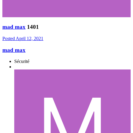
mad max
1401
Posted
April 12, 2021
mad max
Sécurité