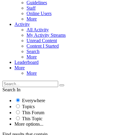
Guidelines
Staff
Online Users
More
Activity
All Activity
My Activity Streams
Unread Content
Content I Started
Search
More
Leaderboard
More
More
Search In
Everywhere
Topics
This Forum
This Topic
More options...
Find results that contain...