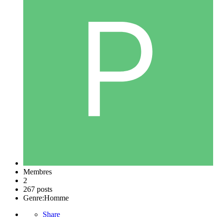
Membres
2
267 posts
Genre:
Homme
Share