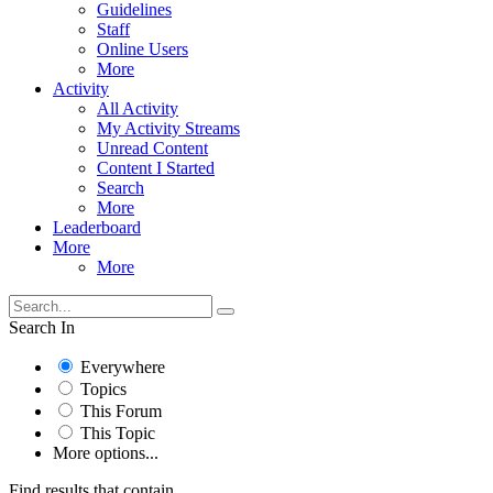
Guidelines
Staff
Online Users
More
Activity
All Activity
My Activity Streams
Unread Content
Content I Started
Search
More
Leaderboard
More
More
Search In
Everywhere
Topics
This Forum
This Topic
More options...
Find results that contain...