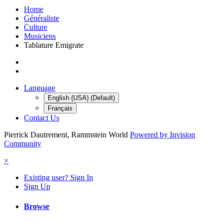
Home
Généraliste
Culture
Musiciens
Tablature Emigrate
Language
English (USA) (Default)
Français
Contact Us
Pierrick Dautrement, Rammstein World
Powered by Invision
Community
×
Existing user? Sign In
Sign Up
Browse