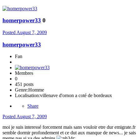
homerpower33
0
Posted
August 7, 2009
homerpower33
Fan
Membres
0
451 posts
Genre:
Homme
Localisation:
villenave d'ornon a coté de bordeaux
Share
Posted
August 7, 2009
moi je suis interessé forcement mais sans vouloir etre dur emigrate.fr
semble dormir profondement et ce dut aux manque de news... je sais
meme pas si ya des admins