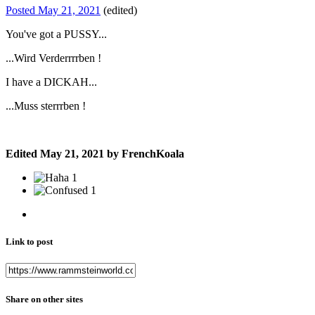
Posted
May 21, 2021
(edited)
You've got a PUSSY...
...Wird Verderrrrben !
I have a DICKAH...
...Muss sterrrben !
Edited
May 21, 2021
by FrenchKoala
1
1
Link to post
Share on other sites