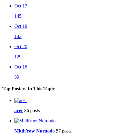
Oct 17
145
Oct 18
142
Oct 20
129
Oct 16
89
Top Posters In This Topic
acer
86 posts
Mitth'raw Nuruodo
57 posts