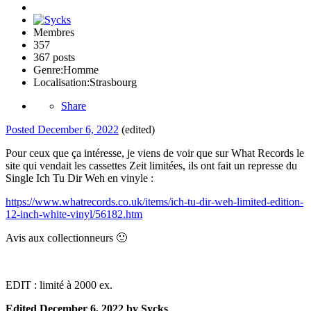
Membres
357
367 posts
Genre:
Homme
Localisation:
Strasbourg
Share
Posted
December 6, 2022
(edited)
Pour ceux que ça intéresse, je viens de voir que sur What Records le
site qui vendait les cassettes Zeit limitées, ils ont fait un represse du
Single Ich Tu Dir Weh en vinyle
:
https://www.whatrecords.co.uk/items/ich-tu-dir-weh-limited-edition-
12-inch-white-vinyl/56182.htm
Avis aux collectionneurs
🙂
EDIT : limité à 2000 ex.
Edited
December 6, 2022
by Sycks