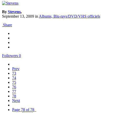
By
Stevens
,
September 13, 2009
in
Albums, Blu-rays/DVD/VHS officiels
Share
Followers
0
Prev
73
74
75
76
77
78
Next
Page 78 of 78