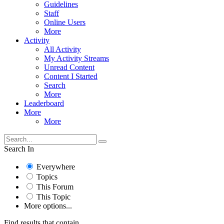
Guidelines
Staff
Online Users
More
Activity
All Activity
My Activity Streams
Unread Content
Content I Started
Search
More
Leaderboard
More
More
Search In
Everywhere
Topics
This Forum
This Topic
More options...
Find results that contain...