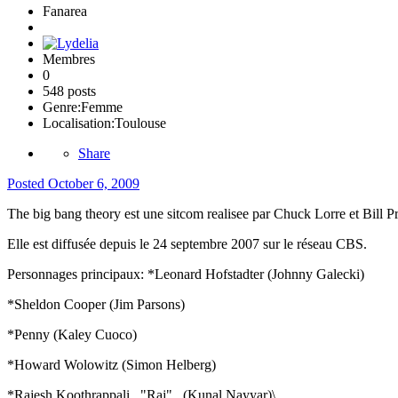
Fanarea
Membres
0
548 posts
Genre:
Femme
Localisation:
Toulouse
Share
Posted
October 6, 2009
The big bang theory est une sitcom realisee par Chuck Lorre et Bill P
Elle est diffusée depuis le 24 septembre 2007 sur le réseau CBS.
Personnages principaux: *Leonard Hofstadter (Johnny Galecki)
*Sheldon Cooper (Jim Parsons)
*Penny (Kaley Cuoco)
*Howard Wolowitz (Simon Helberg)
*Rajesh Koothrappali _"Raj"_ (Kunal Nayyar)\