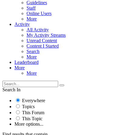
Guidelines
Staff
Online Users
More
Activity
All Activity
My Activity Streams
Unread Content
Content I Started
Search
More
Leaderboard
More
More
Search In
Everywhere
Topics
This Forum
This Topic
More options...
Find results that contain...