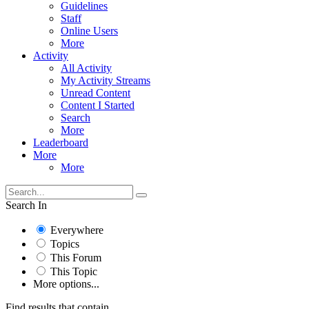
Guidelines
Staff
Online Users
More
Activity
All Activity
My Activity Streams
Unread Content
Content I Started
Search
More
Leaderboard
More
More
Search In
Everywhere
Topics
This Forum
This Topic
More options...
Find results that contain...