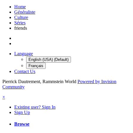
Home
Généraliste
Culture
Séries
friends
Language
English (USA) (Default)
Français
Contact Us
Pierrick Dautrement, Rammstein World
Powered by Invision
Community
×
Existing user? Sign In
Sign Up
Browse