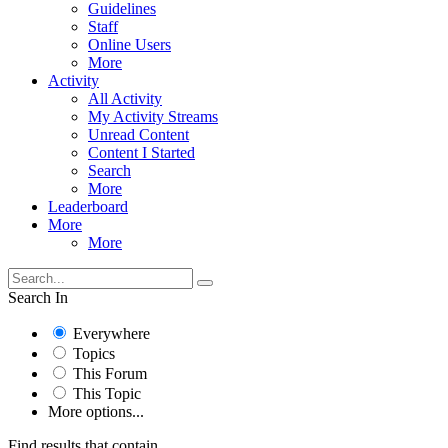
Guidelines
Staff
Online Users
More
Activity
All Activity
My Activity Streams
Unread Content
Content I Started
Search
More
Leaderboard
More
More
Search In
Everywhere
Topics
This Forum
This Topic
More options...
Find results that contain...