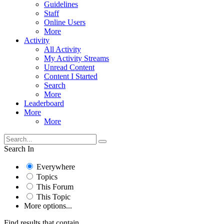
Guidelines
Staff
Online Users
More
Activity
All Activity
My Activity Streams
Unread Content
Content I Started
Search
More
Leaderboard
More
More
Search In
Everywhere
Topics
This Forum
This Topic
More options...
Find results that contain...