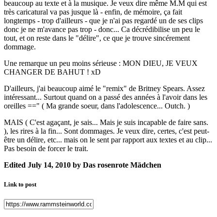
beaucoup au texte et à la musique. Je veux dire même M.M qui est
très caricatural va pas jusque là - enfin, de mémoire, ça fait
longtemps - trop d'ailleurs - que je n'ai pas regardé un de ses clips
donc je ne m'avance pas trop - donc... Ca décrédibilise un peu le
tout, et on reste dans le "délire", ce que je trouve sincérement
dommage.
Une remarque un peu moins sérieuse : MON DIEU, JE VEUX
CHANGER DE BAHUT ! xD
D'ailleurs, j'ai beaucoup aimé le "remix" de Britney Spears. Assez
intéressant... Surtout quand on a passé des années à l'avoir dans les
oreilles ==" ( Ma grande soeur, dans l'adolescence... Outch. )
MAIS ( C'est agaçant, je sais... Mais je suis incapable de faire sans.
), les rires à la fin... Sont dommages. Je veux dire, certes, c'est peut-
être un délire, etc... mais on le sent par rapport aux textes et au clip...
Pas besoin de forcer le trait.
Edited
July 14, 2010
by Das rosenrote Mädchen
Link to post