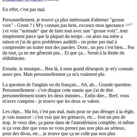
En effet, c'est pas mal.
Personnellement, je trouve ça plus intéressant d'alterner "grosse
voix" - Grunt ? ( M'y connais pas hein, excusez mon ignorance ^^"
) et voix "normale" que de faire tout avec une "grosse voix", tout
simplement parce que la plupart du temps - ou alors ma mère a
raison et j'ai de gros problèmes auditifs - on peine pas mal à
comprendre un traitre mot des paroles. Donc, un peu c'est bien... Pas
du tout, ça ne me gênerait pas... Et que ça... Serait à la limite du
rédhibitoire.
Ensuite, la musique... Ben là, à mon grand désespoir, je m'y connais
assez peu. Mais personnellement ça m'a vraiment plu.
La question de l'anglais ou du français... Ah, ah... Grande question.
Personnellement - c'est dingue cette manie que j'ai de dire
personnellement toutes les deux minutes... Enfin dire... Bref, vous
m'avez comprise - je trouve que les deux se valent.
Les clips... Ma foi, c'est pas mal, mais pour ne pas déroger à la règle,
je vais nuancer : c'est vrai que les grimaces, etc... font un peu de
trop. Je veux dire, ça passe dans de l'autodérision compléte, et même
si ça veut dire que vous ne vous prenez pas non plus au sérieux,
pour des divas, etc... je trouve que ça ne colle pas non plus