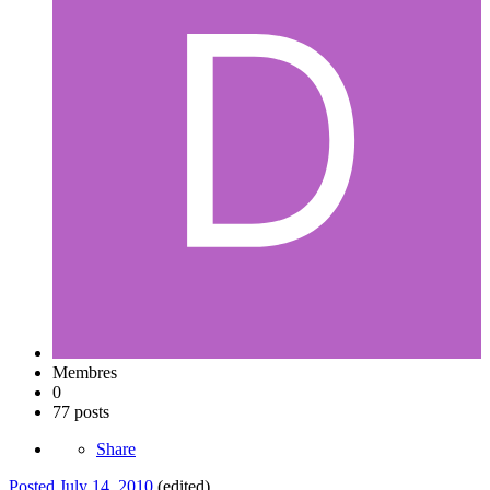
Membres
0
77 posts
Share
Posted
July 14, 2010
(edited)