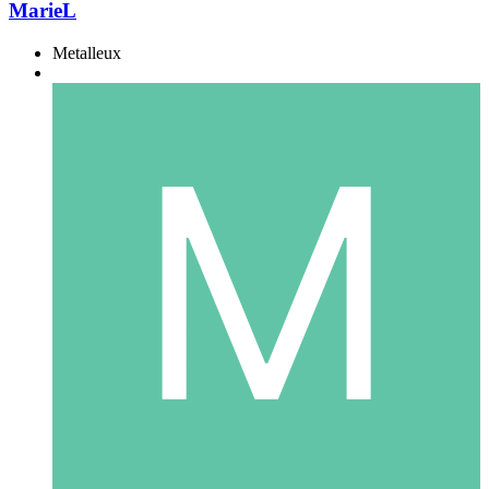
MarieL
Metalleux