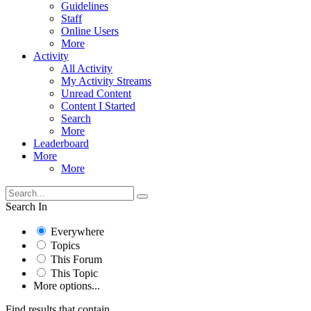
Guidelines
Staff
Online Users
More
Activity
All Activity
My Activity Streams
Unread Content
Content I Started
Search
More
Leaderboard
More
More
Search In
Everywhere
Topics
This Forum
This Topic
More options...
Find results that contain...