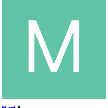
MarieL
0