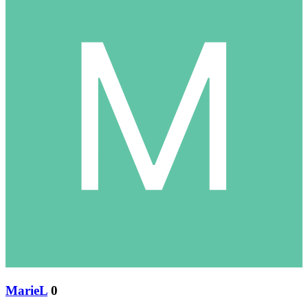
MarieL
0