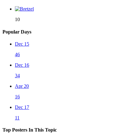
10
Popular Days
Dec 15
46
Dec 16
34
Apr 20
16
Dec 17
11
Top Posters In This Topic