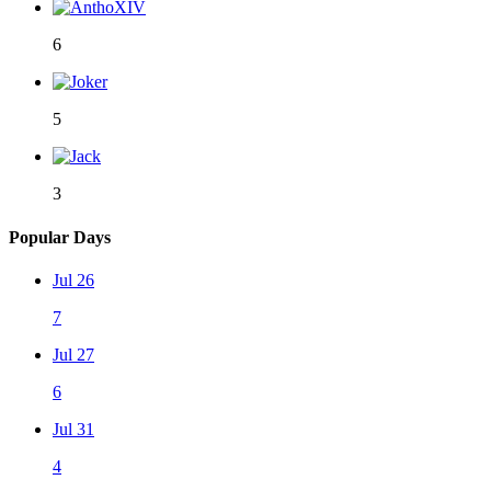
6
5
3
Popular Days
Jul 26
7
Jul 27
6
Jul 31
4