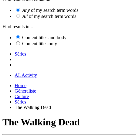
Any
of my search term words
All
of my search term words
Find results in...
Content titles and body
Content titles only
Séries
All Activity
Home
Généraliste
Culture
Séries
The Walking Dead
The Walking Dead