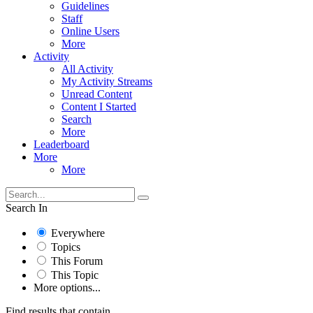
Guidelines
Staff
Online Users
More
Activity
All Activity
My Activity Streams
Unread Content
Content I Started
Search
More
Leaderboard
More
More
Search In
Everywhere
Topics
This Forum
This Topic
More options...
Find results that contain...