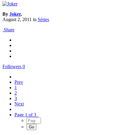
By
Joker
,
August 2, 2011
in
Séries
Share
Followers
0
Prev
1
2
3
Next
Page 1 of 3