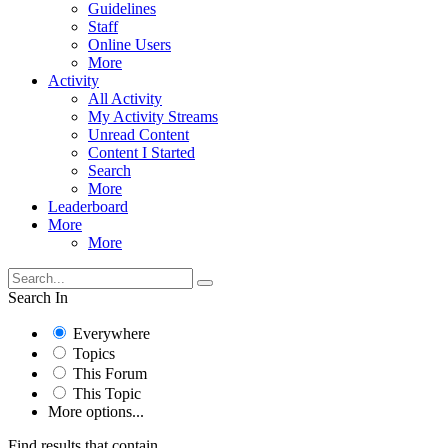
Guidelines
Staff
Online Users
More
Activity
All Activity
My Activity Streams
Unread Content
Content I Started
Search
More
Leaderboard
More
More
Search In
Everywhere
Topics
This Forum
This Topic
More options...
Find results that contain...