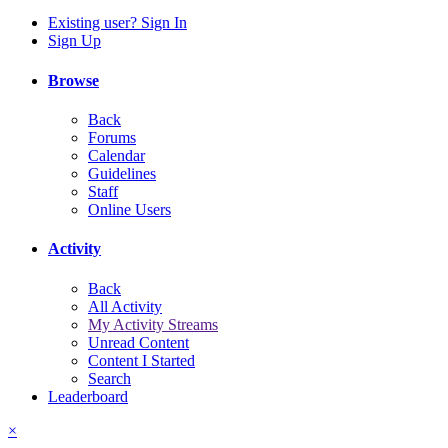
Existing user? Sign In
Sign Up
Browse
Back
Forums
Calendar
Guidelines
Staff
Online Users
Activity
Back
All Activity
My Activity Streams
Unread Content
Content I Started
Search
Leaderboard
×