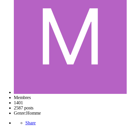
Membres
1401
2587 posts
Genre:
Homme
Share