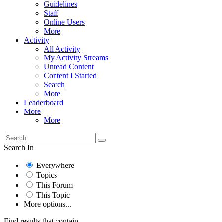
Guidelines
Staff
Online Users
More
Activity
All Activity
My Activity Streams
Unread Content
Content I Started
Search
More
Leaderboard
More
More
Search In
Everywhere
Topics
This Forum
This Topic
More options...
Find results that contain...