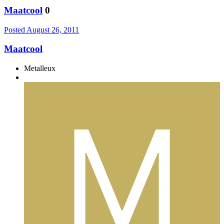
Maatcool
0
Posted
August 26, 2011
Maatcool
Metalleux