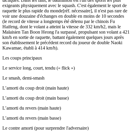
tactiques. Dans les faits, le badminton est l'un des sports les plus
exigeants physiquement avec le squash. C'est également le sport de
raquette le plus rapide du monde[réf. nécessaire], il n'est pas rare de
voir une douzaine d'échanges en double en moins de 10 secondes
(le record de vitesse a longtemps été détenu par le chinois Fu
Haifeng, dont le volant a atteint la vitesse de 332 km/h2, mais le
Malaisien Tan Boon Heong l'a surpassé, propulsant son volant a 421
km/h en sortie de raquette, battant également quelques jours après
son établissement le précédent record du joueur de double Naoki
Kawamae, établi à 414 km/h).
Les coups principaux
Le service long, court, tendu (« flick »)
Le smash, demi-smash
L’amorti du coup droit (main haute)
L’amorti du coup droit (main basse)
L’amorti du revers (main haute)
L’amorti du revers (main basse)
Le contre amorti (pour surprendre l'adversaire)