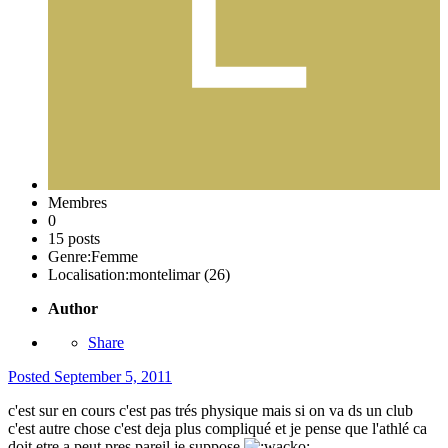
Membres
0
15 posts
Genre:
Femme
Localisation:
montelimar (26)
Author
Share
Posted
September 5, 2011
c'est sur en cours c'est pas trés physique mais si on va ds un club
c'est autre chose c'est deja plus compliqué et je pense que l'athlé ca
doit etre a peut pres pareil je suppose