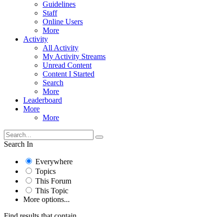
Guidelines
Staff
Online Users
More
Activity
All Activity
My Activity Streams
Unread Content
Content I Started
Search
More
Leaderboard
More
More
Search In
Everywhere
Topics
This Forum
This Topic
More options...
Find results that contain...