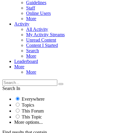
Guidelines
Staff
Online Users
More
Activity
All Activity
My Activity Streams
Unread Content
Content I Started
Search
More
Leaderboard
More
More
Search In
Everywhere
Topics
This Forum
This Topic
More options...
Find results that contain...