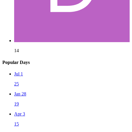
14
Popular Days
Jul 1
25
Jan 28
19
Apr 3
15