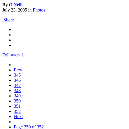
By
O'Neill
,
July 23, 2005
in
Photos
Share
Followers
1
Prev
345
346
347
348
349
350
351
352
Next
Page 350 of 352