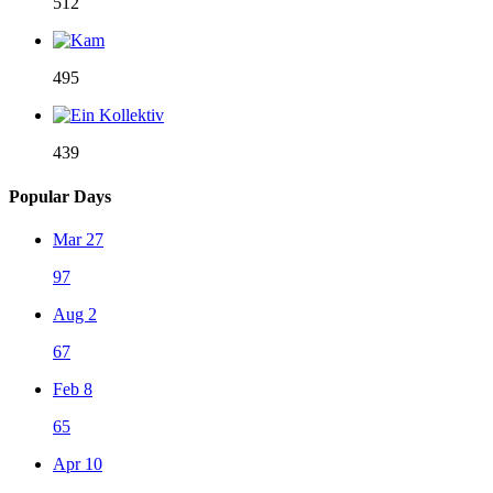
512
495
439
Popular Days
Mar 27
97
Aug 2
67
Feb 8
65
Apr 10