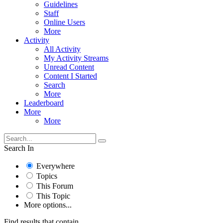
Guidelines
Staff
Online Users
More
Activity
All Activity
My Activity Streams
Unread Content
Content I Started
Search
More
Leaderboard
More
More
Search In
Everywhere
Topics
This Forum
This Topic
More options...
Find results that contain...