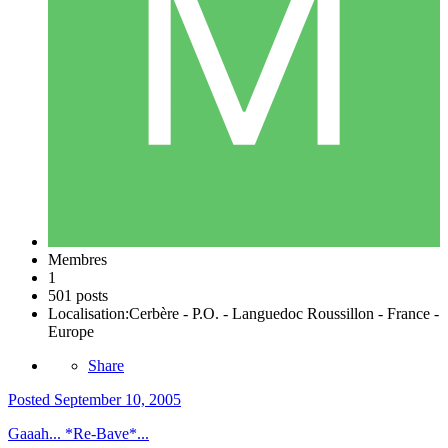
Membres
1
501 posts
Localisation:
Cerbère - P.O. - Languedoc Roussillon - France -
Europe
Share
Posted
September 10, 2005
Gaaah... *Re-Bave*...