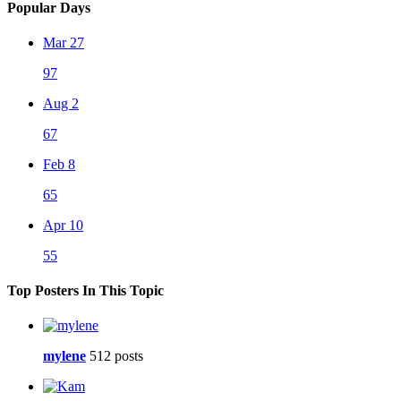
Popular Days
Mar 27
97
Aug 2
67
Feb 8
65
Apr 10
55
Top Posters In This Topic
mylene
512 posts