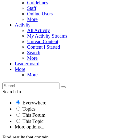
Guidelines
Staff
Online Users
More
Activity
All Activity
My Activity Streams
Unread Content
Content I Started
Search
More
Leaderboard
More
More
Search In
Everywhere
Topics
This Forum
This Topic
More options...
Find results that contain...