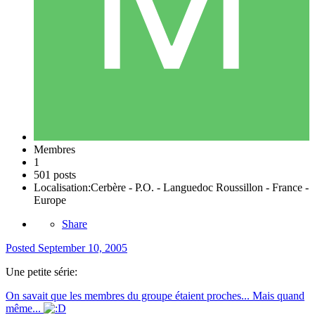
Membres
1
501 posts
Localisation:
Cerbère - P.O. - Languedoc Roussillon - France -
Europe
Share
Posted
September 10, 2005
Une petite série:
On savait que les membres du groupe étaient proches... Mais quand
même...