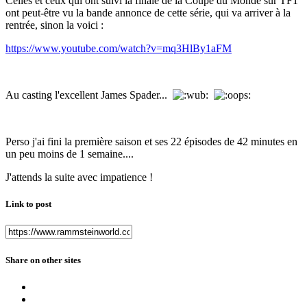
Celles et ceux qui ont suivi la finale de la Coupe du Monde sur TF1
ont peut-être vu la bande annonce de cette série, qui va arriver à la
rentrée, sinon la voici :
https://www.youtube.com/watch?v=mq3HlBy1aFM
Au casting l'excellent James Spader...
Perso j'ai fini la première saison et ses 22 épisodes de 42 minutes en
un peu moins de 1 semaine....
J'attends la suite avec impatience !
Link to post
Share on other sites