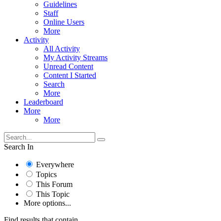
Guidelines
Staff
Online Users
More
Activity
All Activity
My Activity Streams
Unread Content
Content I Started
Search
More
Leaderboard
More
More
Search In
Everywhere
Topics
This Forum
This Topic
More options...
Find results that contain...