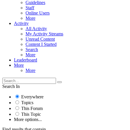
Guidelines
Staff
Online Users
More
Activity
All Activity
My Activity Streams
Unread Content
Content I Started
Search
More
Leaderboard
More
More
Search In
Everywhere
Topics
This Forum
This Topic
More options...
Find results that contain...