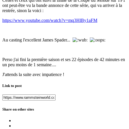
Celles et ceux qui ont suivi la finale de la Coupe du Monde sur TF1
ont peut-être vu la bande annonce de cette série, qui va arriver à la
rentrée, sinon la voici :
https://www.youtube.com/watch?v=mq3HlBy1aFM
Au casting l'excellent James Spader...
Perso j'ai fini la première saison et ses 22 épisodes de 42 minutes en
un peu moins de 1 semaine....
J'attends la suite avec impatience !
Link to post
Share on other sites