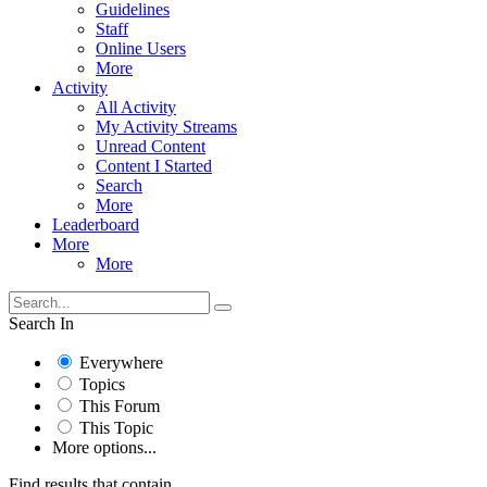
Guidelines
Staff
Online Users
More
Activity
All Activity
My Activity Streams
Unread Content
Content I Started
Search
More
Leaderboard
More
More
Search In
Everywhere
Topics
This Forum
This Topic
More options...
Find results that contain...