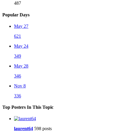
487
Popular Days
May 27
621
May 24
349
May 28
346
Nov 8
336
Top Posters In This Topic
laurent64
598 posts