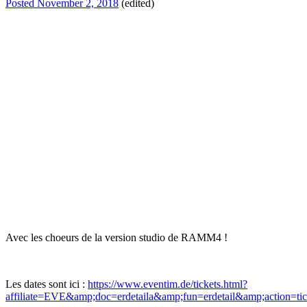
Posted
November 2, 2018
(edited)
Avec les choeurs de la version studio de RAMM4 !
Les dates sont ici :
https://www.eventim.de/tickets.html?
affiliate=EVE&amp;doc=erdetaila&amp;fun=erdetail&amp;action=