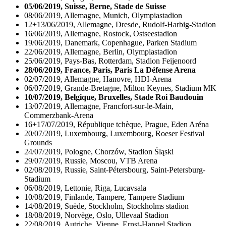
05/06/2019, Suisse, Berne, Stade de Suisse
08/06/2019, Allemagne, Munich, Olympiastadion
12+13/06/2019, Allemagne, Dresde, Rudolf-Harbig-Stadion
16/06/2019, Allemagne, Rostock, Ostseestadion
19/06/2019, Danemark, Copenhague, Parken Stadium
22/06/2019, Allemagne, Berlin, Olympiastadion
25/06/2019, Pays-Bas, Rotterdam, Stadion Feijenoord
28/06/2019, France, Paris, Paris La Défense Arena
02/07/2019, Allemagne, Hanovre, HDI-Arena
06/07/2019, Grande-Bretagne, Milton Keynes, Stadium MK
10/07/2019, Belgique, Bruxelles, Stade Roi Baudouin
13/07/2019, Allemagne, Francfort-sur-le-Main,
Commerzbank-Arena
16+17/07/2019, République tchèque, Prague, Eden Aréna
20/07/2019, Luxembourg, Luxembourg, Roeser Festival
Grounds
24/07/2019, Pologne, Chorzów, Stadion Śląski
29/07/2019, Russie, Moscou, VTB Arena
02/08/2019, Russie, Saint-Pétersbourg, Saint-Petersburg-
Stadium
06/08/2019, Lettonie, Riga, Lucavsala
10/08/2019, Finlande, Tampere, Tampere Stadium
14/08/2019, Suède, Stockholm, Stockholms stadion
18/08/2019, Norvège, Oslo, Ullevaal Stadion
22/08/2019, Autriche, Vienne, Ernst-Happel Stadion