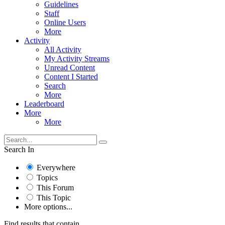
Guidelines
Staff
Online Users
More
Activity
All Activity
My Activity Streams
Unread Content
Content I Started
Search
More
Leaderboard
More
More
Search In
Everywhere
Topics
This Forum
This Topic
More options...
Find results that contain...