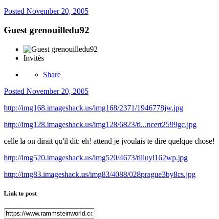
Posted
November 20, 2005
Guest grenouilledu92
Invités
Share
Posted
November 20, 2005
http://img168.imageshack.us/img168/2371/1946778jw.jpg
http://img128.imageshack.us/img128/6823/ti...ncert2599gc.jpg
celle la on dirait qu'il dit: eh! attend je jvoulais te dire quelque chose!
http://img520.imageshack.us/img520/4673/tilluyl162wp.jpg
http://img83.imageshack.us/img83/4088/028prague3by8cs.jpg
Link to post