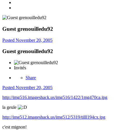
Guest grenouilledu92
Posted
November 20, 2005
Guest grenouilledu92
Invités
Share
Posted
November 20, 2005
http://img516.imageshack.us/img516/1422/1mg470ca.jpg
la geule
http://img512.imageshack.us/img512/5319/tilll194cx.jpg
c'est mignon!