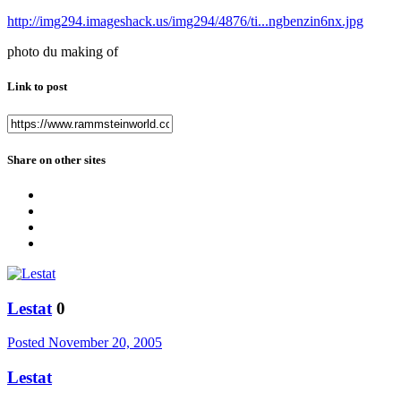
http://img294.imageshack.us/img294/4876/ti...ngbenzin6nx.jpg
photo du making of
Link to post
Share on other sites
Lestat
0
Posted
November 20, 2005
Lestat