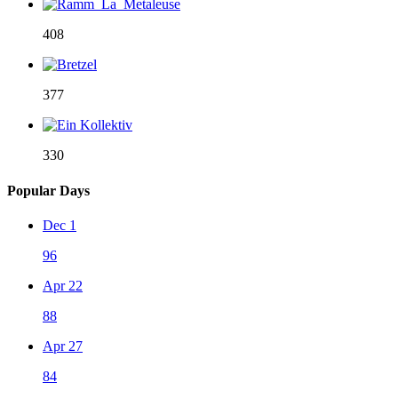
408
377
330
Popular Days
Dec 1
96
Apr 22
88
Apr 27
84