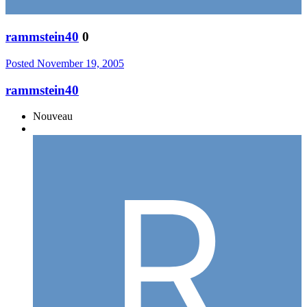
rammstein40
0
Posted
November 19, 2005
rammstein40
Nouveau