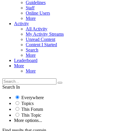
Guidelines
Staff
Online Users
More
Activity
All Activity
My Activity Streams
Unread Content
Content I Started
Search
More
Leaderboard
More
More
Search In
Everywhere
Topics
This Forum
This Topic
More options...
Find results that contain...