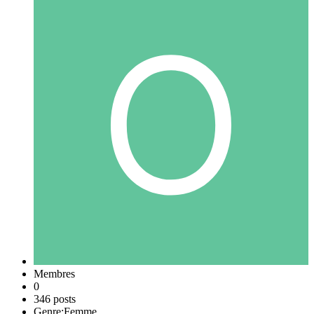
Membres
0
346 posts
Genre:
Femme