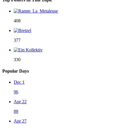
408
377
330
Popular Days
Dec 1
96
Apr 22
88
Apr 27