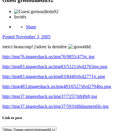
Guest grenouilledu92
Invités
Share
Posted
November 3, 2005
merci beaucoup! j'adore la dernière
http://img76.imageshack.us/img76/9855/475jc.jpg
http://img83.imageshack.us/img83/5121/dvd2763nw.png
http://img83.imageshack.us/img83/8440/dvd2771jc.png
http://img483.imageshack.us/img483/6527/dvd2794bo.png
http://img37.imageshack.us/img37/7257/till49dj.jpg
http://img37.imageshack.us/img37/593/tillldaumen6fo.jpg
Link to post