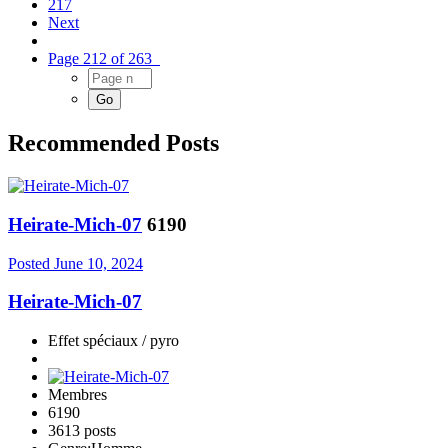
217
Next
Page 212 of 263
Recommended Posts
Heirate-Mich-07
6190
Posted
June 10, 2024
Heirate-Mich-07
Effet spéciaux / pyro
Membres
6190
3613 posts