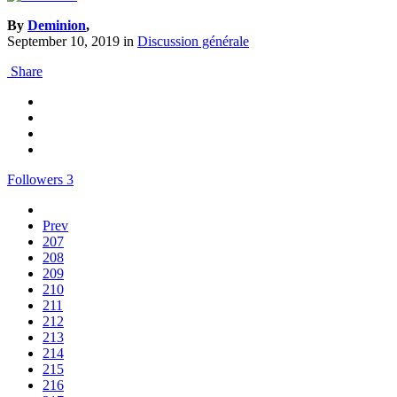
By
Deminion
,
September 10, 2019
in
Discussion générale
Share
Followers
3
Prev
207
208
209
210
211
212
213
214
215
216