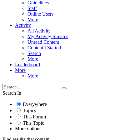
Guidelines
Staff
Online Users
More
Activity
All Activity
My Activity Streams
Unread Content
Content I Started
Search
More
Leaderboard
More
More
Search In
Everywhere
Topics
This Forum
This Topic
More options...
Find results that contain...