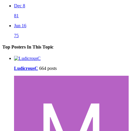
Dec 8
81
Jun 16
75
Top Posters In This Topic
LudicrousC
664 posts