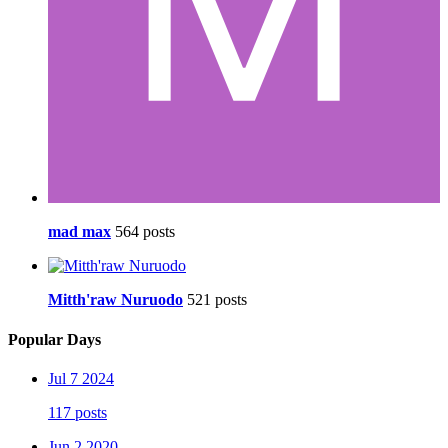
mad max
564 posts
Mitth'raw Nuruodo
521 posts
Popular Days
Jul 7 2024
117 posts
Jun 2 2020