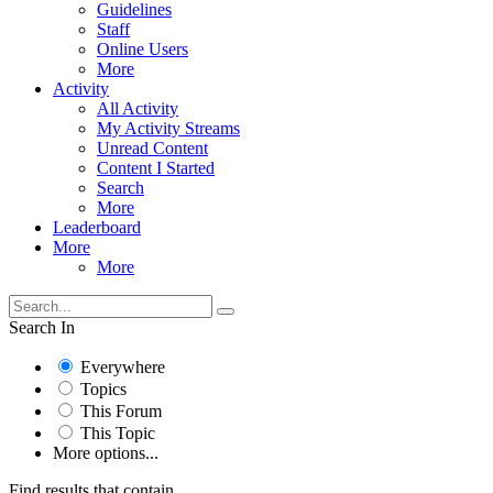
Guidelines
Staff
Online Users
More
Activity
All Activity
My Activity Streams
Unread Content
Content I Started
Search
More
Leaderboard
More
More
Search In
Everywhere
Topics
This Forum
This Topic
More options...
Find results that contain...