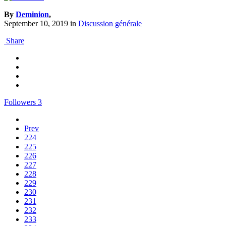
By
Deminion
,
September 10, 2019
in
Discussion générale
Share
Followers
3
Prev
224
225
226
227
228
229
230
231
232
233