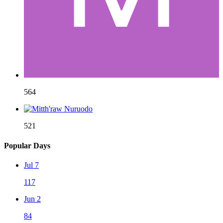
564
521
Popular Days
Jul 7
117
Jun 2
84