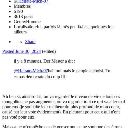
Membres
6190
3613 posts
Genre:
Homme
Localisation:
Ici, parfois là, très peu là-bas, quelques fois
ailleurs.
Share
Posted
June 30, 2024
(edited)
il y a 8 minutes, Der Master a dit :
@Heirate-Mich-07
bah oui mais le peuple a choisi. Tu
es pas démocrate du coup
🤷‍♂️
Ah ben si, ainsi soit-il, on va regarder le niveau de vie de tous ces
mongolitos ne pas augmenter, on va regarder tout ce qui va aller mal
pour eux (je souhaite leur malheur du plus profond de mon coeur,
causé par leur vote évidemment). En pleurant pour ceux qui n'ont
pas voté pour eux.
Mais ça ne m'empêche pas de penser que ce ne sont que des étrons