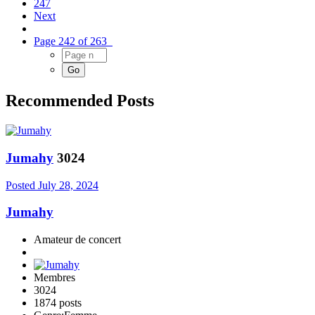
247
Next
Page 242 of 263
Recommended Posts
Jumahy
3024
Posted
July 28, 2024
Jumahy
Amateur de concert
Membres
3024
1874 posts