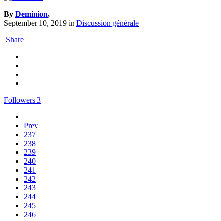
By
Deminion
,
September 10, 2019
in
Discussion générale
Share
Followers
3
Prev
237
238
239
240
241
242
243
244
245
246