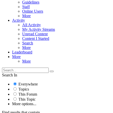
Guidelines
Staff
Online Users
More
Activity
All Activity
My Activity Streams
Unread Content
Content I Started
Search
More
Leaderboard
More
More
Search In
Everywhere
Topics
This Forum
This Topic
More options...
Find results that contain...