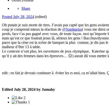
Genre:
Femme
Share
Posted
July 28, 2024
(edited)
Oh putain je suis morte de rires. J’avais pas capté que les gens avai
coup je comprend mieux la réaction de
@Sagittarius
( vous me direz en
perds, face t’as pas gagné avec vous, de toute façon. moi qu’importe la
mais qu’est ce que foutrait jesus là, sérieux les gens ! Bacchus/dyonis
parce que la cène est la scène de banquet la plus connue, je dis pas le
malheur d’être 13 à table.
Le contexte n’ont plus, les ouvertures de jeux olympique, Katerine qu’
qu’il y ait des femmes dans les épreuves…
😑
) aurait dû vous mettre 
edit : en fait je devrais continuer à éviter les rs moi, ca m’allait bie
Edited
July 28, 2024
by Jumahy
2
1