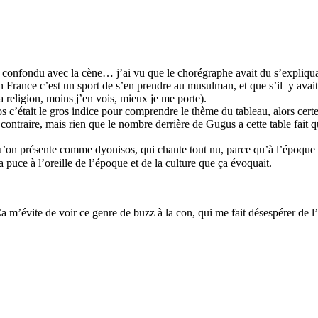
ent confondu avec la cène… j’ai vu que le chorégraphe avait du s’expliq
 France c’est un sport de s’en prendre au musulman, et que s’il y avait 
 religion, moins j’en vois, mieux je me porte).
os c’était le gros indice pour comprendre le thème du tableau, alors cert
 contraire, mais rien que le nombre derrière de Gugus a cette table fait 
on présente comme dyonisos, qui chante tout nu, parce qu’à l’époque les 
la puce à l’oreille de l’époque et de la culture que ça évoquait.
n. Ça m’évite de voir ce genre de buzz à la con, qui me fait désespérer de 