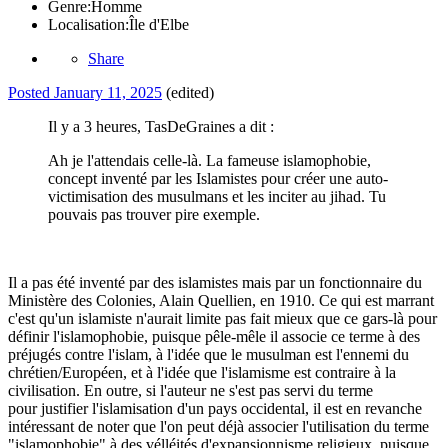
Genre:
Homme
Localisation:
Île d'Elbe
Share
Posted
January 11, 2025
(edited)
Il y a 3 heures, TasDeGraines a dit :
Ah je l'attendais celle-là. La fameuse islamophobie,
concept inventé par les Islamistes pour créer une auto-
victimisation des musulmans et les inciter au jihad. Tu
pouvais pas trouver pire exemple.
Il a pas été inventé par des islamistes mais par un fonctionnaire du
Ministère des Colonies, Alain Quellien, en 1910. Ce qui est marrant
c'est qu'un islamiste n'aurait limite pas fait mieux que ce gars-là pour
définir l'islamophobie, puisque pêle-mêle il associe ce terme à des
préjugés contre l'islam, à l'idée que le musulman est l'ennemi du
chrétien/Européen, et à l'idée que l'islamisme est contraire à la
civilisation. En outre, si l'auteur ne s'est pas servi du terme
pour justifier l'islamisation d'un pays occidental, il est en revanche
intéressant de noter que l'on peut déjà associer l'utilisation du terme
"islamophobie" à des vélléités d'expansionnisme religieux, puisque