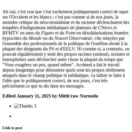
Ah oui, c'est vrai que c'est vachement politiquement correct de taper
sur l'Occident et les blancs ; c'est pas comme si de nos jours, la
moindre critique du néocolonialisme et du racisme déclenchaient des
tempêtes d'indignations médiatiques de plateaux de CNews et
BFMTV en unes du
Figaro
et du
Point
en désolidarisations feutrées
hypocrites du
Monde
ou du
Nouvel Observateur
, vite relayées par
l'ensemble des professionnels de la politique de l'extrême-droite à la
plupart des dirigeants du PS et d'EELV. Ni comme si, a contrario, on
pouvait régulièrement y tenir des propos racistes (surtout), sexistes et
homophobes sans déclencher autre chose la plupart du temps que
"Vous exagérez un peu, quand même". Acrimed a fait le travail
depuis longtemps pour démontrer quels sont les propos réellement
attaqués dans le champ politique et médiatique, va falloir se faire à
l'idée que le politiquement correct, de nos jours, c'est très
précisément ce que tu dis dans tes messages.
Edited
January 11, 2025
by Mitth'raw Nuruodo
3
Link to post