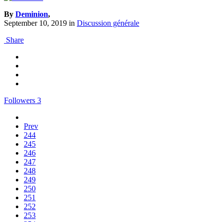
By
Deminion
,
September 10, 2019
in
Discussion générale
Share
Followers
3
Prev
244
245
246
247
248
249
250
251
252
253