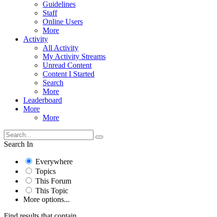
Guidelines
Staff
Online Users
More
Activity
All Activity
My Activity Streams
Unread Content
Content I Started
Search
More
Leaderboard
More
More
Search In
Everywhere
Topics
This Forum
This Topic
More options...
Find results that contain...