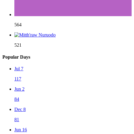
564
521
Popular Days
Jul 7
117
Jun 2
84
Dec 8
81
Jun 16