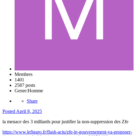
Membres
1401
2587 posts
Genre:
Homme
Share
Posted
April 8, 2025
la menace des 3 milliards pour justifier la non-suppression des Zfe
https://www.lefigaro.fr/flash-actu/zfe-le-gouvernement-va-proposer-