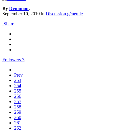
By
Deminion
,
September 10, 2019
in
Discussion générale
Share
Followers
3
Prev
253
254
255
256
257
258
259
260
261
262