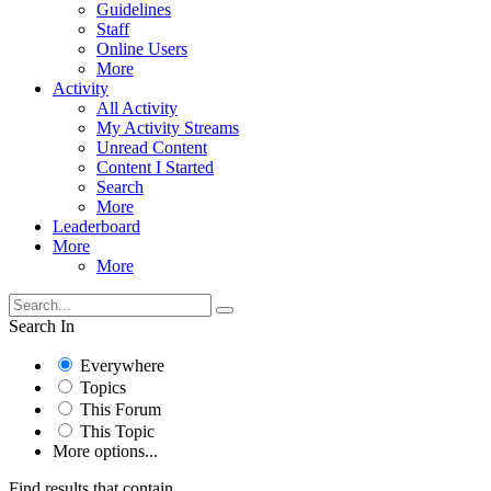
Guidelines
Staff
Online Users
More
Activity
All Activity
My Activity Streams
Unread Content
Content I Started
Search
More
Leaderboard
More
More
Search In
Everywhere
Topics
This Forum
This Topic
More options...
Find results that contain...