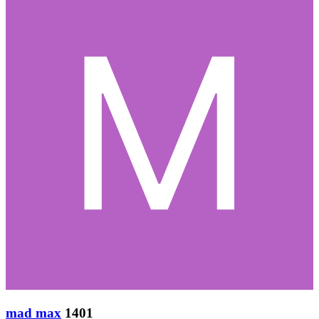
mad max
1401