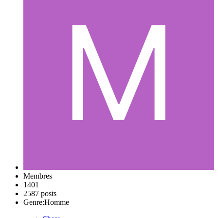
Membres
1401
2587 posts
Genre:
Homme