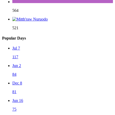
564
521
Popular Days
Jul 7
117
Jun 2
84
Dec 8
81
Jun 16
75