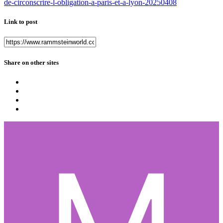
de-circonscrire-l-obligation-a-paris-et-a-lyon-20250408
Link to post
Share on other sites