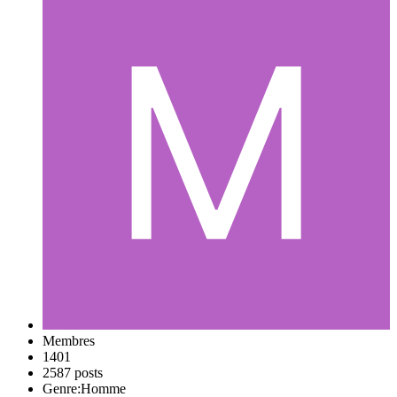
Membres
1401
2587 posts
Genre:
Homme