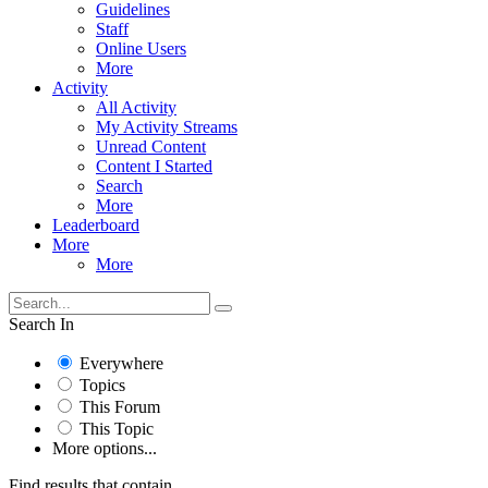
Guidelines
Staff
Online Users
More
Activity
All Activity
My Activity Streams
Unread Content
Content I Started
Search
More
Leaderboard
More
More
Search In
Everywhere
Topics
This Forum
This Topic
More options...
Find results that contain...