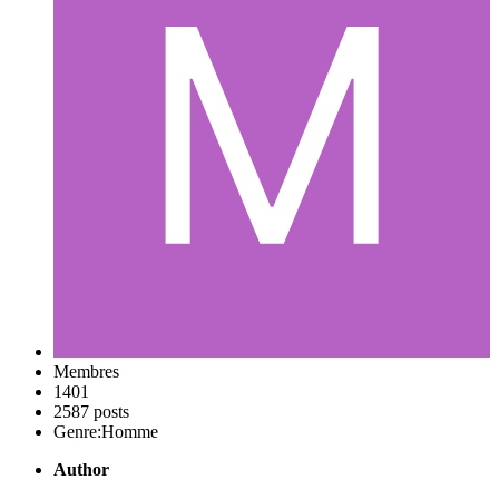
Membres
1401
2587 posts
Genre:
Homme
Author