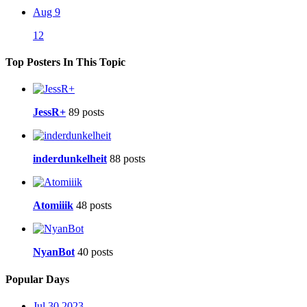
Aug 9
12
Top Posters In This Topic
JessR+
89 posts
inderdunkelheit
88 posts
Atomiiik
48 posts
NyanBot
40 posts
Popular Days
Jul 30 2023