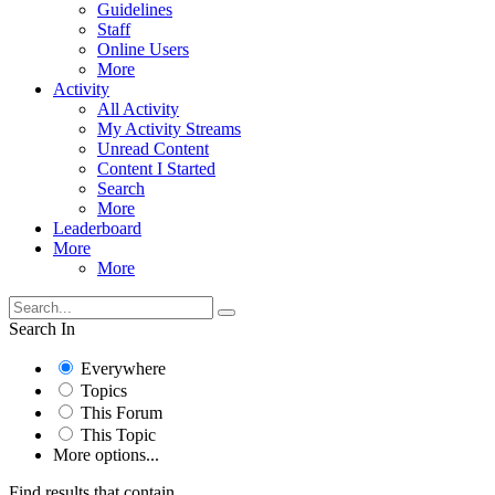
Guidelines
Staff
Online Users
More
Activity
All Activity
My Activity Streams
Unread Content
Content I Started
Search
More
Leaderboard
More
More
Search In
Everywhere
Topics
This Forum
This Topic
More options...
Find results that contain...