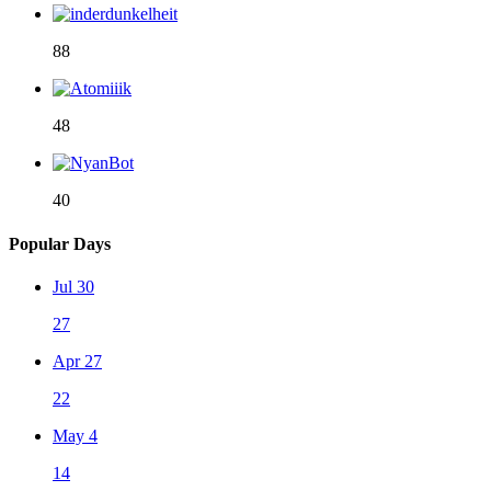
88
48
40
Popular Days
Jul 30
27
Apr 27
22
May 4
14