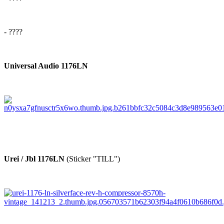
- ????
Universal Audio 1176LN
Urei / Jbl 1176LN
(Sticker "TILL")