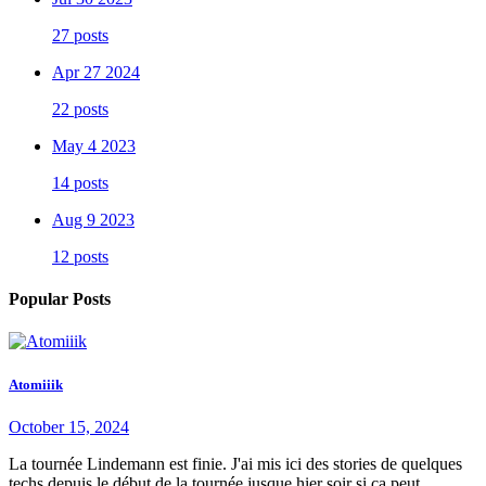
27 posts
Apr 27 2024
22 posts
May 4 2023
14 posts
Aug 9 2023
12 posts
Popular Posts
Atomiiik
October 15, 2024
La tournée Lindemann est finie. J'ai mis ici des stories de quelques
techs depuis le début de la tournée jusque hier soir si ça peut