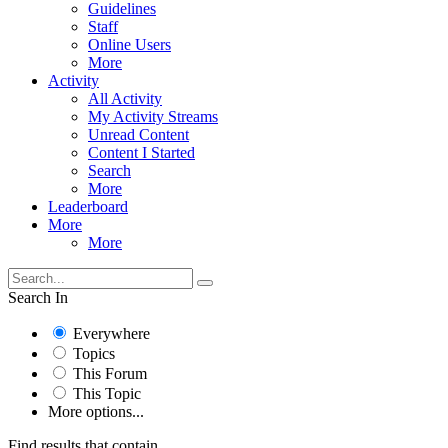
Guidelines
Staff
Online Users
More
Activity
All Activity
My Activity Streams
Unread Content
Content I Started
Search
More
Leaderboard
More
More
Search In
Everywhere
Topics
This Forum
This Topic
More options...
Find results that contain...