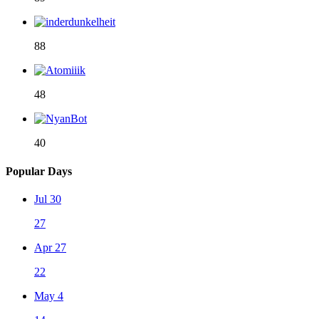
88
48
40
Popular Days
Jul 30
27
Apr 27
22
May 4