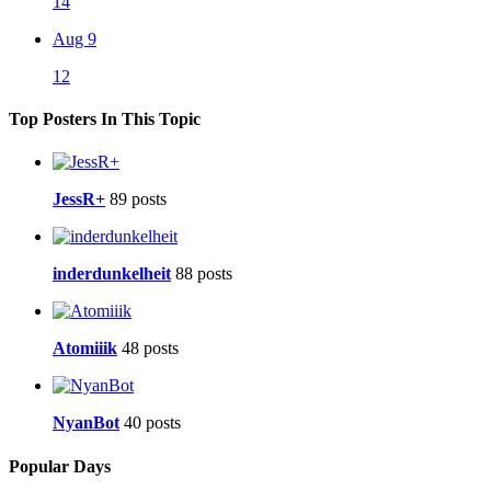
14
Aug 9
12
Top Posters In This Topic
JessR+
89 posts
inderdunkelheit
88 posts
Atomiiik
48 posts
NyanBot
40 posts
Popular Days