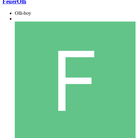
FeuerOlli
Olli-boy