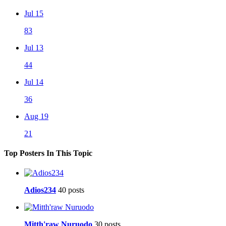
Jul 15
83
Jul 13
44
Jul 14
36
Aug 19
21
Top Posters In This Topic
Adios234
40 posts
Mitth'raw Nuruodo
30 posts