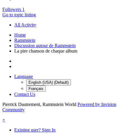
Followers
1
Go to topic listing
All Activity
Home
Rammstein
Discussion autour de Rammstein
La pire chanson de chaque album
Language
English (USA) (Default)
Français
Contact Us
Pierrick Dautrement, Rammstein World
Powered by Invision
Community
×
Existing user? Sign In