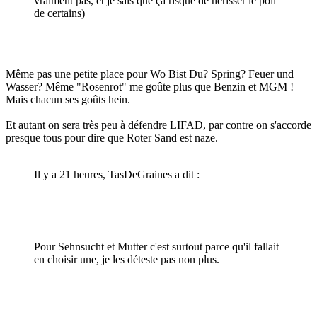
vraiment pas, et je sais que ça risque de hérisser le poil
de certains)
Même pas une petite place pour Wo Bist Du? Spring? Feuer und
Wasser? Même "Rosenrot" me goûte plus que Benzin et MGM !
Mais chacun ses goûts hein.
Et autant on sera très peu à défendre LIFAD, par contre on s'accorde
presque tous pour dire que Roter Sand est naze.
Il y a 21 heures, TasDeGraines a dit :
Pour Sehnsucht et Mutter c'est surtout parce qu'il fallait
en choisir une, je les déteste pas non plus.