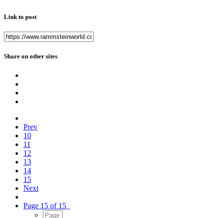
Link to post
Share on other sites
Prev
10
11
12
13
14
15
Next
Page 15 of 15