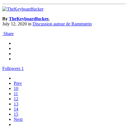
By
TheKeyboardfucker
,
July 12, 2020
in
Discussion autour de Rammstein
Share
Followers
1
Prev
10
11
12
13
14
15
Next