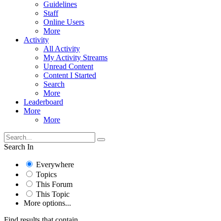
Guidelines
Staff
Online Users
More
Activity
All Activity
My Activity Streams
Unread Content
Content I Started
Search
More
Leaderboard
More
More
Search In
Everywhere
Topics
This Forum
This Topic
More options...
Find results that contain...