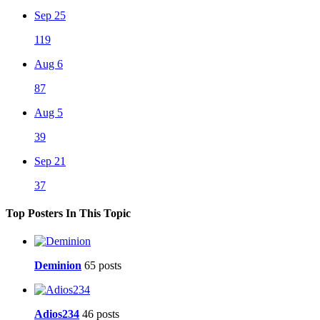
Sep 25
119
Aug 6
87
Aug 5
39
Sep 21
37
Top Posters In This Topic
Deminion
65 posts
Adios234
46 posts