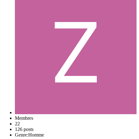
Membres
22
126 posts
Genre:
Homme