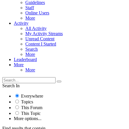
Guidelines
Staff
Online Users
More
Activity
All Activity
My Activity Streams
Unread Content
Content I Started
Search
More
Leaderboard
More
More
Search In
Everywhere
Topics
This Forum
This Topic
More options...
Find results that contain...