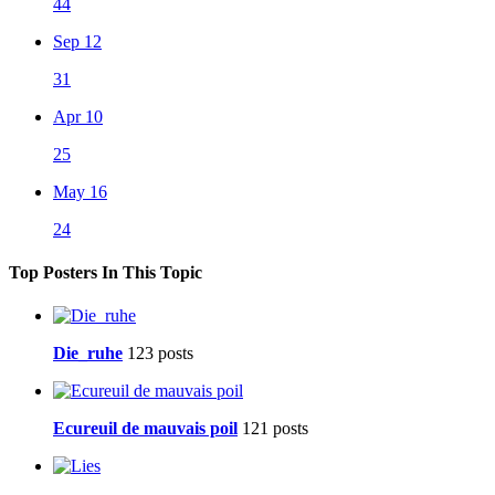
44
Sep 12
31
Apr 10
25
May 16
24
Top Posters In This Topic
Die_ruhe
123 posts
Ecureuil de mauvais poil
121 posts