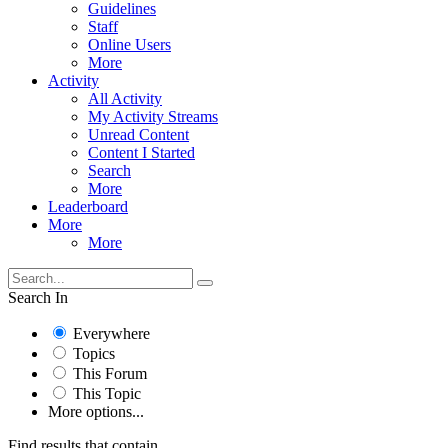
Guidelines
Staff
Online Users
More
Activity
All Activity
My Activity Streams
Unread Content
Content I Started
Search
More
Leaderboard
More
More
Search In
Everywhere
Topics
This Forum
This Topic
More options...
Find results that contain...