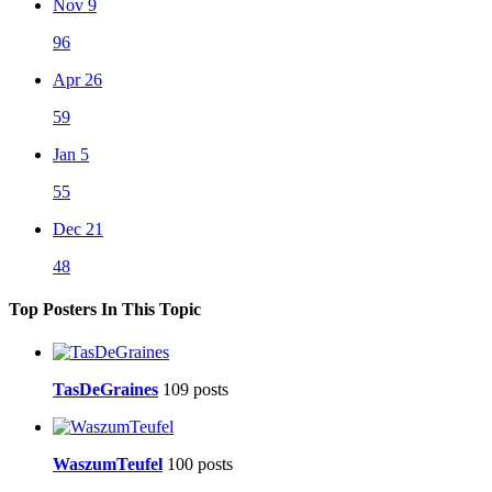
Nov 9
96
Apr 26
59
Jan 5
55
Dec 21
48
Top Posters In This Topic
TasDeGraines
109 posts
WaszumTeufel
100 posts