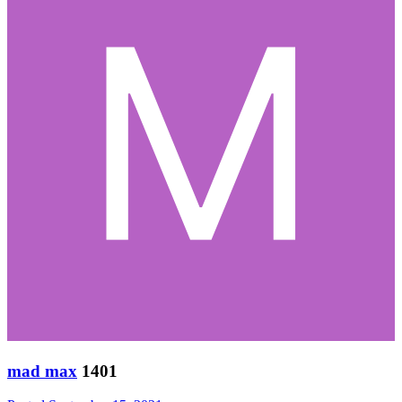
mad max
1401