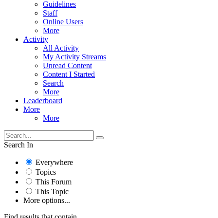
Guidelines
Staff
Online Users
More
Activity
All Activity
My Activity Streams
Unread Content
Content I Started
Search
More
Leaderboard
More
More
Search In
Everywhere
Topics
This Forum
This Topic
More options...
Find results that contain...