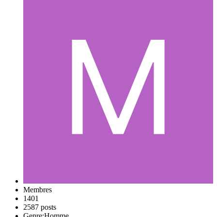
Membres
1401
2587 posts
Genre:
Homme