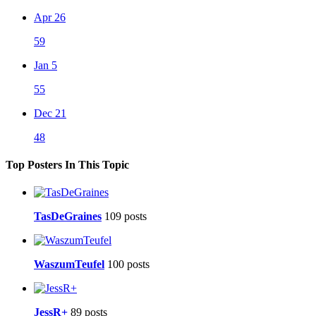
Apr 26
59
Jan 5
55
Dec 21
48
Top Posters In This Topic
TasDeGraines
109 posts
WaszumTeufel
100 posts
JessR+
89 posts