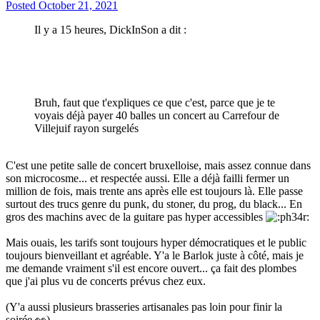
Posted
October 21, 2021
Il y a 15 heures, DickInSon a dit :
Bruh, faut que t'expliques ce que c'est, parce que je te
voyais déjà payer 40 balles un concert au Carrefour de
Villejuif rayon surgelés
C'est une petite salle de concert bruxelloise, mais assez connue dans
son microcosme... et respectée aussi. Elle a déjà failli fermer un
million de fois, mais trente ans après elle est toujours là. Elle passe
surtout des trucs genre du punk, du stoner, du prog, du black... En
gros des machins avec de la guitare pas hyper accessibles
Mais ouais, les tarifs sont toujours hyper démocratiques et le public
toujours bienveillant et agréable. Y'a le Barlok juste à côté, mais je
me demande vraiment s'il est encore ouvert... ça fait des plombes
que j'ai plus vu de concerts prévus chez eux.
(Y'a aussi plusieurs brasseries artisanales pas loin pour finir la
soirée
👀
)