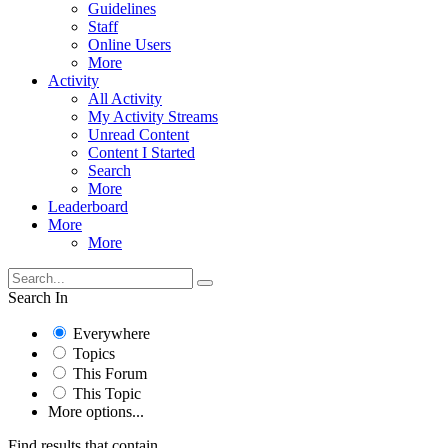
Guidelines
Staff
Online Users
More
Activity
All Activity
My Activity Streams
Unread Content
Content I Started
Search
More
Leaderboard
More
More
Search In
Everywhere
Topics
This Forum
This Topic
More options...
Find results that contain...