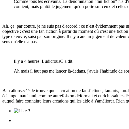
Comme tous les écrivains. La dénomination "fan-fiction" n'a d'ai
contient, mais plutôt le jugement qu'on porte sur ceux et celles
Ah, ça, par contre, je ne suis pas d'accord : ce n'est évidemment pas un 
objective : c'est une fan-fiction à partir du moment où c'est une fictio
type d'œuvre, saisi par son origine. Il n'y a aucun jugement de valeur d
sens qu'elle n'a pas.
Il y a 4 heures, LudicrousC a dit :
Ah mais il faut pas me lancer là-dedans, j'avais l'habitude de sor
Bah allons-y^^ Je trouve que la création de fan-fictions, fan-arts, fan-
échange marchand, comme autrefois on déformait et enrichissait les lég
auquel faire connaître leurs créations qui les aide à s'améliorer. Rien
3