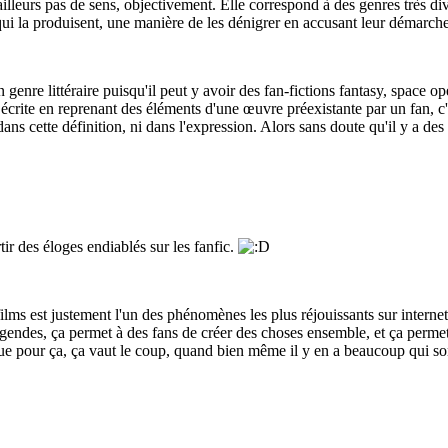
lleurs pas de sens, objectivement. Elle correspond à des genres très dive
 qui la produisent, une manière de les dénigrer en accusant leur démarche
genre littéraire puisqu'il peut y avoir des fan-fictions fantasy, space ope
n écrite en reprenant des éléments d'une œuvre préexistante par un fan, c'e
ans cette définition, ni dans l'expression. Alors sans doute qu'il y a des
tir des éloges endiablés sur les fanfic.
films est justement l'un des phénomènes les plus réjouissants sur internet
endes, ça permet à des fans de créer des choses ensemble, et ça permet à
 que pour ça, ça vaut le coup, quand bien même il y en a beaucoup qui so