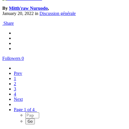
By
Mitth'raw Nuruodo
,
January 20, 2022
in
Discussion générale
Share
Followers
0
Prev
1
2
3
4
Next
Page 1 of 4