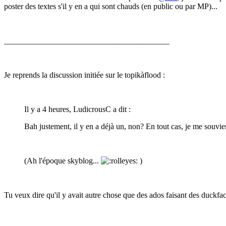
poster des textes s'il y en a qui sont chauds (en public ou par MP)...
_________________________________________
Je reprends la discussion initiée sur le topikàflood
:
Il y a 4 heures, LudicrousC a dit :
Bah justement, il y en a déjà un, non? En tout cas, je me souvi
(Ah l'époque skyblog...
)
Tu veux dire qu'il y avait autre chose que des ados faisant des duckfa