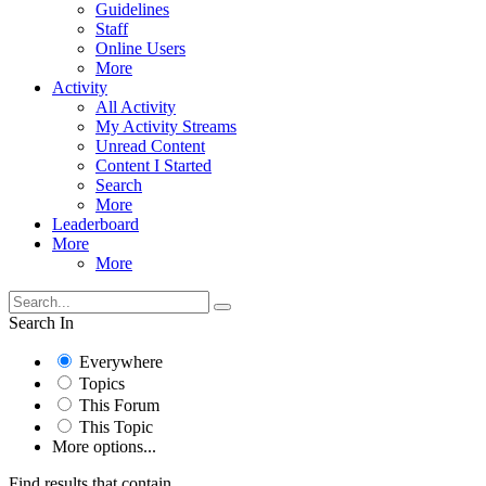
Guidelines
Staff
Online Users
More
Activity
All Activity
My Activity Streams
Unread Content
Content I Started
Search
More
Leaderboard
More
More
Search In
Everywhere
Topics
This Forum
This Topic
More options...
Find results that contain...