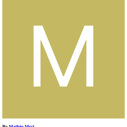
By
Mathéo Mrcl
,