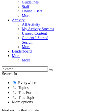
Guidelines
Staff
Online Users
More
Activity
All Activity
My Activity Streams
Unread Content
Content I Started
Search
More
Leaderboard
More
More
Search In
Everywhere
Topics
This Forum
This Topic
More options...
Find results that contain...