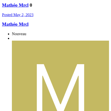
Mathéo Mrcl
0
Posted
May 2, 2023
Mathéo Mrcl
Nouveau