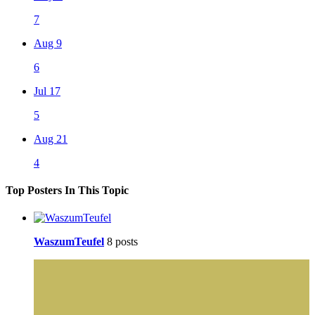
7
Aug 9
6
Jul 17
5
Aug 21
4
Top Posters In This Topic
WaszumTeufel
8 posts