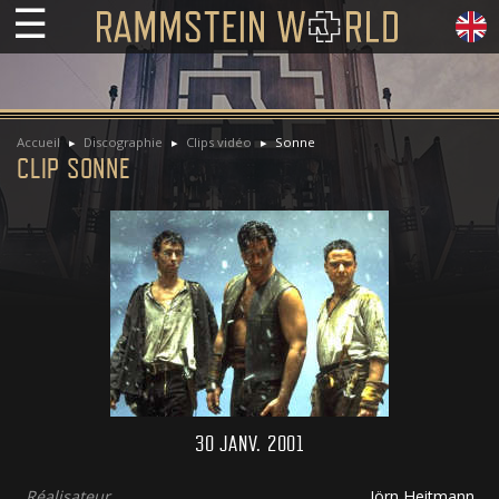
☰
Accueil
Discographie
Clips vidéo
Sonne
CLIP SONNE
30 JANV. 2001
Réalisateur
Jörn Heitmann